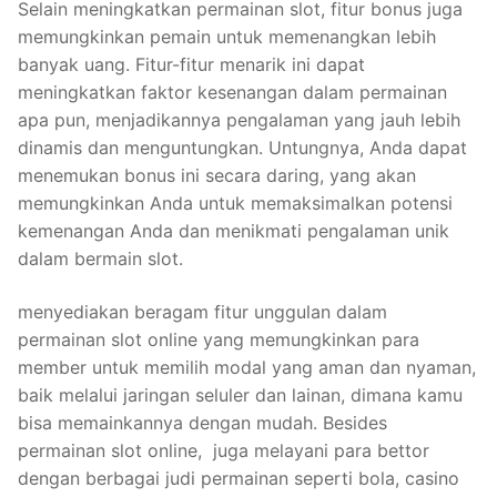
Selain meningkatkan permainan slot, fitur bonus juga
memungkinkan pemain untuk memenangkan lebih
banyak uang. Fitur-fitur menarik ini dapat
meningkatkan faktor kesenangan dalam permainan
apa pun, menjadikannya pengalaman yang jauh lebih
dinamis dan menguntungkan. Untungnya, Anda dapat
menemukan bonus ini secara daring, yang akan
memungkinkan Anda untuk memaksimalkan potensi
kemenangan Anda dan menikmati pengalaman unik
dalam bermain slot.
menyediakan beragam fitur unggulan dalam
permainan slot online yang memungkinkan para
member untuk memilih modal yang aman dan nyaman,
baik melalui jaringan seluler dan lainan, dimana kamu
bisa memainkannya dengan mudah. Besides
permainan slot online, juga melayani para bettor
dengan berbagai judi permainan seperti bola, casino