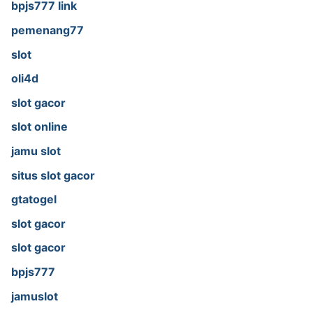
bpjs777 link
pemenang77
slot
oli4d
slot gacor
slot online
jamu slot
situs slot gacor
gtatogel
slot gacor
slot gacor
bpjs777
jamuslot