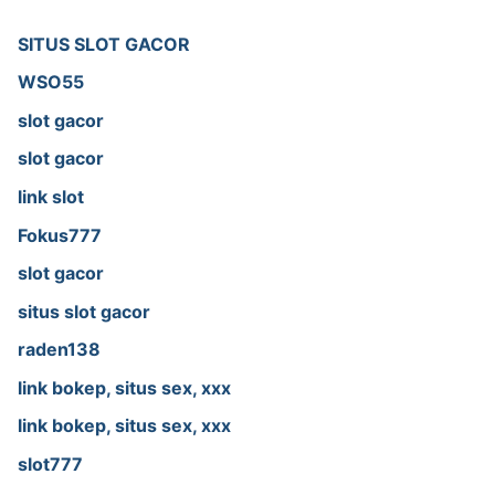
SITUS SLOT GACOR
WSO55
slot gacor
slot gacor
link slot
Fokus777
slot gacor
situs slot gacor
raden138
link bokep, situs sex, xxx
link bokep, situs sex, xxx
slot777