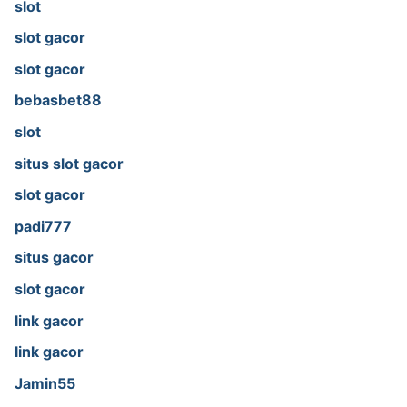
slot
slot gacor
slot gacor
bebasbet88
slot
situs slot gacor
slot gacor
padi777
situs gacor
slot gacor
link gacor
link gacor
Jamin55