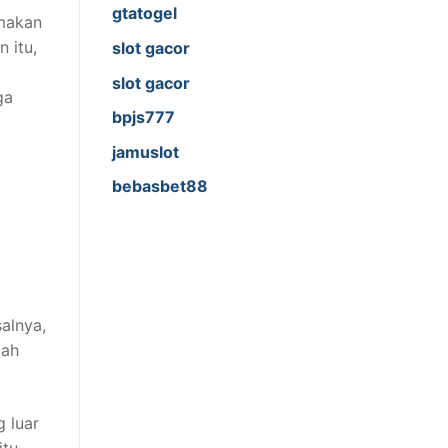
gtatogel
amakan
 itu,
slot gacor
slot gacor
ga
bpjs777
jamuslot
bebasbet88
alnya,
lah
 luar