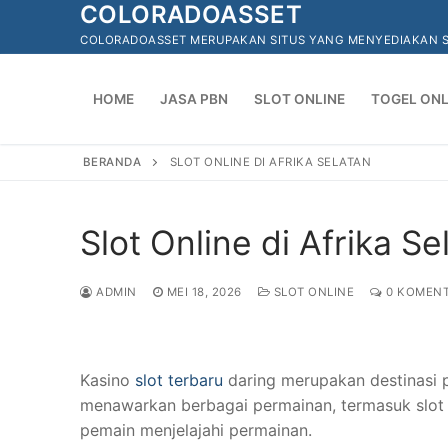
COLORADOASSET
Lompat
ke
COLORADOASSET MERUPAKAN SITUS YANG MENYEDIAKAN SUA
konten
HOME
JASA PBN
SLOT ONLINE
TOGEL ONL
BERANDA
SLOT ONLINE DI AFRIKA SELATAN
Slot Online di Afrika Se
ADMIN
MEI 18, 2026
SLOT ONLINE
0 KOMEN
Kasino
slot terbaru
daring merupakan destinasi p
menawarkan berbagai permainan, termasuk slot
pemain menjelajahi permainan.