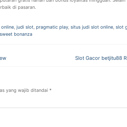
taran gratis harian dan bonus loyalitas mingguan. Selain i
rbaik di pasaran.
 online
,
judi slot
,
pragmatic play
,
situs judi slot online
,
slot 
sweet bonanza
Next
iew
Slot Gacor betjitu88 
post:
as yang wajib ditandai
*