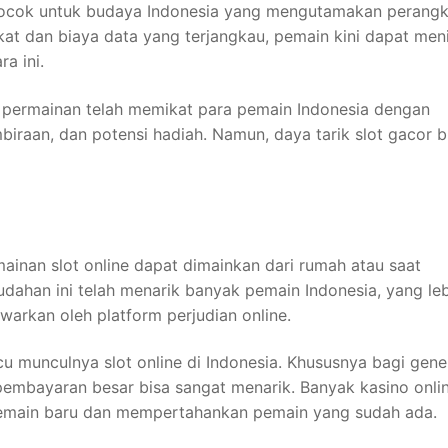
ocok untuk budaya Indonesia yang mengutamakan perangk
kat dan biaya data yang terjangkau, pemain kini dapat men
a ini.
 permainan telah memikat para pemain Indonesia dengan
iraan, dan potensi hadiah. Namun, daya tarik slot gacor 
mainan slot online dapat dimainkan dari rumah atau saat
udahan ini telah menarik banyak pemain Indonesia, yang le
awarkan oleh platform perjudian online.
u munculnya slot online di Indonesia. Khususnya bagi gene
pembayaran besar bisa sangat menarik. Banyak kasino onli
emain baru dan mempertahankan pemain yang sudah ada.