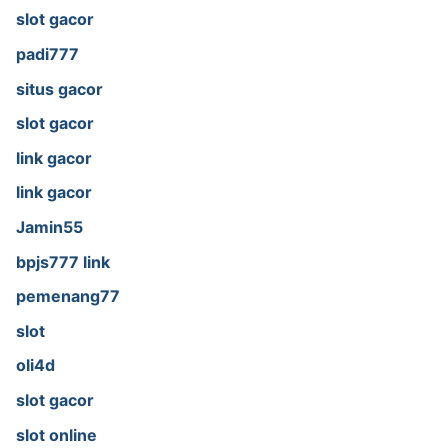
slot gacor
padi777
situs gacor
slot gacor
link gacor
link gacor
Jamin55
bpjs777 link
pemenang77
slot
oli4d
slot gacor
slot online