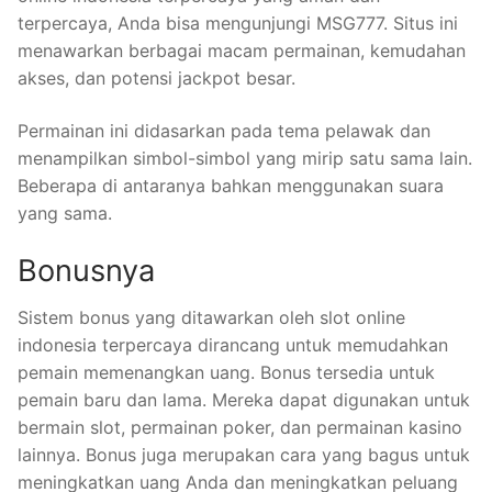
terpercaya, Anda bisa mengunjungi MSG777. Situs ini
menawarkan berbagai macam permainan, kemudahan
akses, dan potensi jackpot besar.
Permainan ini didasarkan pada tema pelawak dan
menampilkan simbol-simbol yang mirip satu sama lain.
Beberapa di antaranya bahkan menggunakan suara
yang sama.
Bonusnya
Sistem bonus yang ditawarkan oleh slot online
indonesia terpercaya dirancang untuk memudahkan
pemain memenangkan uang. Bonus tersedia untuk
pemain baru dan lama. Mereka dapat digunakan untuk
bermain slot, permainan poker, dan permainan kasino
lainnya. Bonus juga merupakan cara yang bagus untuk
meningkatkan uang Anda dan meningkatkan peluang