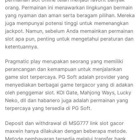
orang. Permainan ini menawarkan lingkungan bermain
yang nyaman dan aman serta beragam pilihan. Mereka
juga mempunyai potensi tinggi untuk memenangkan
jackpot. Namun, sebelum Anda memainkan permainan
slot apa pun, penting untuk mengetahui peraturan dan
ketentuannya.
Pragmatic play merupakan seorang yang memiliki
perancangan dan kemampuan untuk menjalankan
game slot terpercaya. PG Soft adalah provider yang
menyediakan berbagai game tergacor yang di adakan
oleh penggemar slot. KOI Gate, Mahjong Ways, Lucky
Neko, dll dan habanero juga adalah permainan yang
terpercaya yang tersedia di PG Soft.
Deposit dan withdrawal di MSG777 link slot gacor
maxwin hanya dilakukan dengan beberapa metode.
Metode pembayaran tersedia melalui transfer bank,