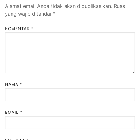
Alamat email Anda tidak akan dipublikasikan.
Ruas
yang wajib ditandai
*
KOMENTAR
*
NAMA
*
EMAIL
*