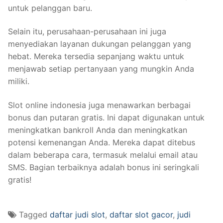
untuk pelanggan baru.
Selain itu, perusahaan-perusahaan ini juga
menyediakan layanan dukungan pelanggan yang
hebat. Mereka tersedia sepanjang waktu untuk
menjawab setiap pertanyaan yang mungkin Anda
miliki.
Slot online indonesia juga menawarkan berbagai
bonus dan putaran gratis. Ini dapat digunakan untuk
meningkatkan bankroll Anda dan meningkatkan
potensi kemenangan Anda. Mereka dapat ditebus
dalam beberapa cara, termasuk melalui email atau
SMS. Bagian terbaiknya adalah bonus ini seringkali
gratis!
Tagged
daftar judi slot
,
daftar slot gacor
,
judi