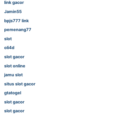
link gacor
Jamin55
bpjs777 link
pemenang77
slot
oli4d
slot gacor
slot online
jamu slot
situs slot gacor
gtatogel
slot gacor
slot gacor