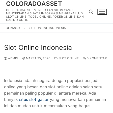
COLORADOASSET
Lompat
ke
COLORADOASSET MERUPAKAN SITUS YANG
MENYEDIAKAN SUATU INFORMASI MENGENAI JUDI
konten
SLOT ONLINE, TOGEL ONLINE, POKER ONLINE, DAN
CASINO ONLINE
BERANDA
SLOT ONLINE INDONESIA
Cari:
Slot Online Indonesia
ADMIN
MARET 25, 2026
SLOT ONLINE
0 KOMENTAR
Indonesia adalah negara dengan populasi penjudi
online yang besar, dan slot online adalah salah satu
permainan paling populer di antara mereka. Ada
banyak
situs slot gacor
yang menawarkan permainan
ini dan mudah untuk menemukan yang bagus.