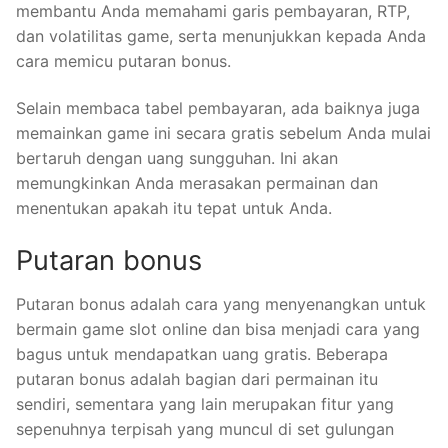
membantu Anda memahami garis pembayaran, RTP,
dan volatilitas game, serta menunjukkan kepada Anda
cara memicu putaran bonus.
Selain membaca tabel pembayaran, ada baiknya juga
memainkan game ini secara gratis sebelum Anda mulai
bertaruh dengan uang sungguhan. Ini akan
memungkinkan Anda merasakan permainan dan
menentukan apakah itu tepat untuk Anda.
Putaran bonus
Putaran bonus adalah cara yang menyenangkan untuk
bermain game slot online dan bisa menjadi cara yang
bagus untuk mendapatkan uang gratis. Beberapa
putaran bonus adalah bagian dari permainan itu
sendiri, sementara yang lain merupakan fitur yang
sepenuhnya terpisah yang muncul di set gulungan