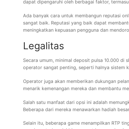
dapat dipengaruhi oleh berbagai faktor, termasuk
Ada banyak cara untuk membangun reputasi onl
sangat baik. Reputasi yang baik dapat membantu
meningkatkan kepuasan pengguna dan mendorong
Legalitas
Secara umum, minimal deposit pulsa 10.000 di slo
operator sangat penting, seperti halnya siste
Operator juga akan memberikan dukungan pelang
menarik kemenangan mereka dan membantu mere
Salah satu manfaat dari opsi ini adalah memun
Beberapa dari mereka menawarkan hadiah besar, 
Selain itu, beberapa game menampilkan RTP ting