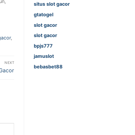
un,
situs slot gacor
gtatogel
slot gacor
slot gacor
gacor
,
bpjs777
jamuslot
NEXT
bebasbet88
 Gacor