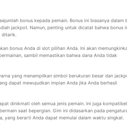
 sejumlah bonus kepada pemain. Bonus ini biasanya dalam 
adiah jackpot. Namun, penting untuk dicatat bahwa bonus i
ditarik.
kan bonus Anda di slot pilihan Anda. Ini akan memungkink
 permainan, sambil memastikan bahwa dana Anda tidak
warna yang menampilkan simbol berukuran besar dan jackp
yang dapat mewujudkan impian Anda jika Anda berhasil
dapat dinikmati oleh semua jenis pemain. Ini juga kompatibel
bermain saat bepergian. Gim ini didasarkan pada pengatur
a, yang berarti Anda dapat memulai dalam waktu singkat.