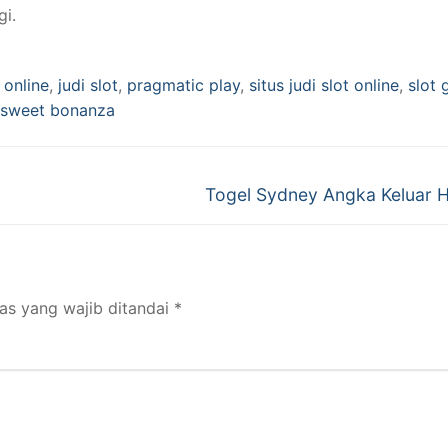
gi.
 online
,
judi slot
,
pragmatic play
,
situs judi slot online
,
slot 
sweet bonanza
Next
Togel Sydney Angka Keluar Ha
post:
as yang wajib ditandai
*