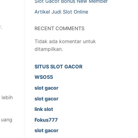
Slot Gacor Bonus New Member
Artikel Judi Slot Online
.
RECENT COMMENTS
Tidak ada komentar untuk
ditampilkan.
SITUS SLOT GACOR
WSO55
slot gacor
 lebih
slot gacor
link slot
 uang
Fokus777
slot gacor