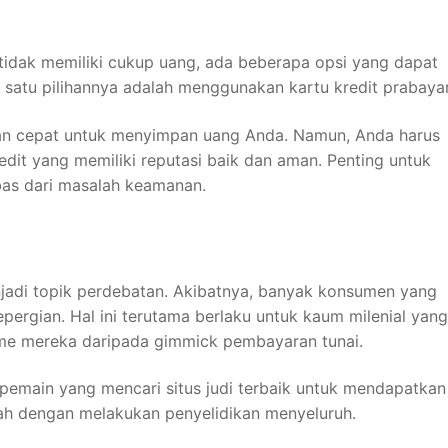
i tidak memiliki cukup uang, ada beberapa opsi yang dapat
satu pilihannya adalah menggunakan kartu kredit prabayar
n cepat untuk menyimpan uang Anda. Namun, Anda harus
t yang memiliki reputasi baik dan aman. Penting untuk
bas dari masalah keamanan.
enjadi topik perdebatan. Akibatnya, banyak konsumen yang
ergian. Hal ini terutama berlaku untuk kaum milenial yang
me mereka daripada gimmick pembayaran tunai.
pemain yang mencari situs judi terbaik untuk mendapatkan
ah dengan melakukan penyelidikan menyeluruh.