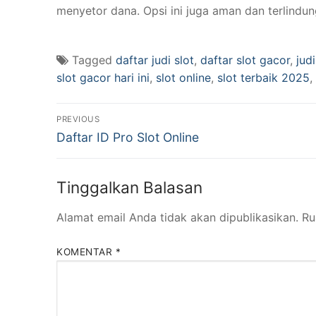
menyetor dana. Opsi ini juga aman dan terlindun
Tagged
daftar judi slot
,
daftar slot gacor
,
judi
slot gacor hari ini
,
slot online
,
slot terbaik 2025
,
Navigasi
PREVIOUS
Previous
pos
Daftar ID Pro Slot Online
post:
Tinggalkan Balasan
Alamat email Anda tidak akan dipublikasikan.
Ru
KOMENTAR
*