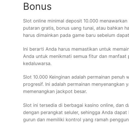
Bonus
Slot online minimal deposit 10.000 menawarkan
putaran gratis, bonus uang tunai, atau bahkan h
harus dimainkan pada game baru sebelum dapat 
Ini berarti Anda harus memastikan untuk memain
Anda untuk menikmati semua fitur dan manfaat
kedaluwarsa.
Slot 10.000 Keinginan adalah permainan penuh 
progresif. Ini adalah permainan menyenangkan 
memenangkan jackpot besar.
Slot ini tersedia di berbagai kasino online, dan 
dengan perangkat seluler, sehingga Anda dapat 
gurun dan memiliki kontrol yang ramah penggun