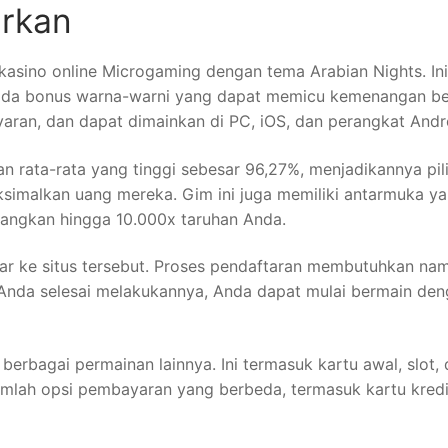
arkan
asino online Microgaming dengan tema Arabian Nights. Ini
 roda bonus warna-warni yang dapat memicu kemenangan be
yaran, dan dapat dimainkan di PC, iOS, dan perangkat Andr
 rata-rata yang tinggi sebesar 96,27%, menjadikannya pil
simalkan uang mereka. Gim ini juga memiliki antarmuka y
ngkan hingga 10.000x taruhan Anda.
r ke situs tersebut. Proses pendaftaran membutuhkan nam
h Anda selesai melakukannya, Anda dapat mulai bermain de
 berbagai permainan lainnya. Ini termasuk kartu awal, slot,
umlah opsi pembayaran yang berbeda, termasuk kartu kredi