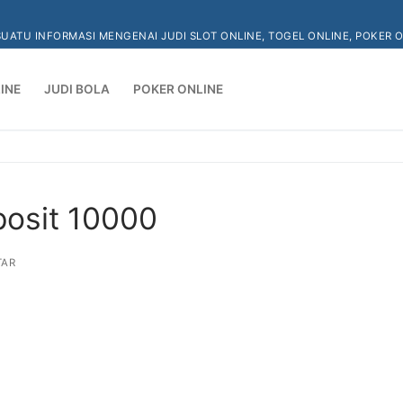
TU INFORMASI MENGENAI JUDI SLOT ONLINE, TOGEL ONLINE, POKER O
INE
JUDI BOLA
POKER ONLINE
Cari:
posit 10000
TAR