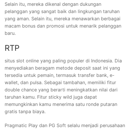
Selain itu, mereka dikenal dengan dukungan
pelanggan yang sangat baik dan lingkungan taruhan
yang aman. Selain itu, mereka menawarkan berbagai
macam bonus dan promosi untuk menarik pelanggan
baru.
RTP
situs slot online yang paling populer di Indonesia. Dia
menyediakan beragam metode deposit saat ini yang
tersedia untuk pemain, termasuk transfer bank, e-
wallet, dan pulsa. Sebagai tambahan, memiliki fitur
double chance yang berarti meningkatkan nilai dari
taruhan kamu. Fitur sticky wild juga dapat
memungkinkan kamu menerima satu ronde putaran
gratis tanpa biaya.
Pragmatic Play dan PG Soft selalu menjadi perusahaan