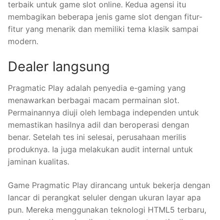
terbaik untuk game slot online. Kedua agensi itu
membagikan beberapa jenis game slot dengan fitur-
fitur yang menarik dan memiliki tema klasik sampai
modern.
Dealer langsung
Pragmatic Play adalah penyedia e-gaming yang
menawarkan berbagai macam permainan slot.
Permainannya diuji oleh lembaga independen untuk
memastikan hasilnya adil dan beroperasi dengan
benar. Setelah tes ini selesai, perusahaan merilis
produknya. Ia juga melakukan audit internal untuk
jaminan kualitas.
Game Pragmatic Play dirancang untuk bekerja dengan
lancar di perangkat seluler dengan ukuran layar apa
pun. Mereka menggunakan teknologi HTML5 terbaru,