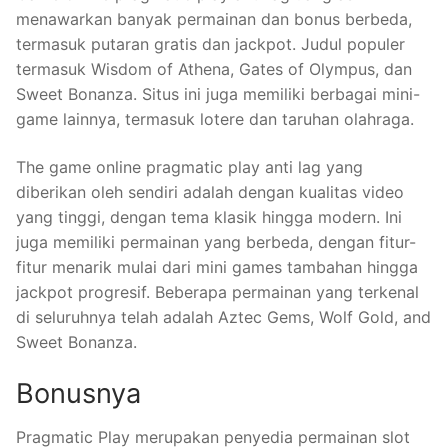
menawarkan banyak permainan dan bonus berbeda,
termasuk putaran gratis dan jackpot. Judul populer
termasuk Wisdom of Athena, Gates of Olympus, dan
Sweet Bonanza. Situs ini juga memiliki berbagai mini-
game lainnya, termasuk lotere dan taruhan olahraga.
The game online pragmatic play anti lag yang
diberikan oleh sendiri adalah dengan kualitas video
yang tinggi, dengan tema klasik hingga modern. Ini
juga memiliki permainan yang berbeda, dengan fitur-
fitur menarik mulai dari mini games tambahan hingga
jackpot progresif. Beberapa permainan yang terkenal
di seluruhnya telah adalah Aztec Gems, Wolf Gold, and
Sweet Bonanza.
Bonusnya
Pragmatic Play merupakan penyedia permainan slot