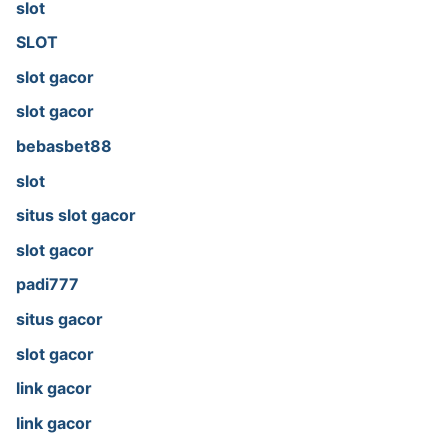
slot
SLOT
slot gacor
slot gacor
bebasbet88
slot
situs slot gacor
slot gacor
padi777
situs gacor
slot gacor
link gacor
link gacor