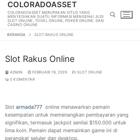
COLORADOASSET
Lompat
ke
COLORADOASSET MERUPAKAN SITUS YANG
MENYEDIAKAN SUATU INFORMASI MENGENAI JUDI
konten
SLOT ONLINE, TOGEL ONLINE, POKER ONLINE, DAN
CASINO ONLINE
BERANDA
SLOT RAKUS ONLINE
Cari:
Slot Rakus Online
ADMIN
FEBRUARI 19, 2026
SLOT ONLINE
0 KOMENTAR
Slot
armada777
online menawarkan pemain
kesempatan untuk memenangkan pembayaran yang
signifikan, termasuk jackpot senilai $150.000 untuk
lima koin. Pemain dapat memainkan game ini di
perangkat seluler dan desktop.