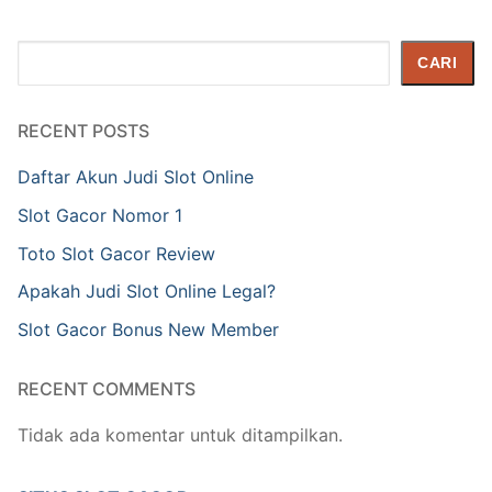
Cari
CARI
RECENT POSTS
Daftar Akun Judi Slot Online
Slot Gacor Nomor 1
Toto Slot Gacor Review
Apakah Judi Slot Online Legal?
Slot Gacor Bonus New Member
RECENT COMMENTS
Tidak ada komentar untuk ditampilkan.