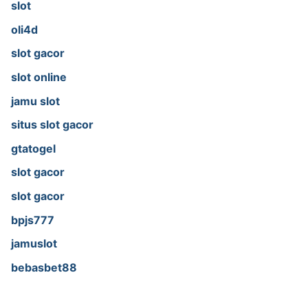
slot
oli4d
slot gacor
slot online
jamu slot
situs slot gacor
gtatogel
slot gacor
slot gacor
bpjs777
jamuslot
bebasbet88