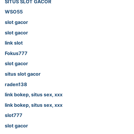
SITUS SLOT GACOR
WSO55
slot gacor
slot gacor
link slot
Fokus777
slot gacor
situs slot gacor
raden138
link bokep, situs sex, xxx
link bokep, situs sex, xxx
slot777
slot gacor