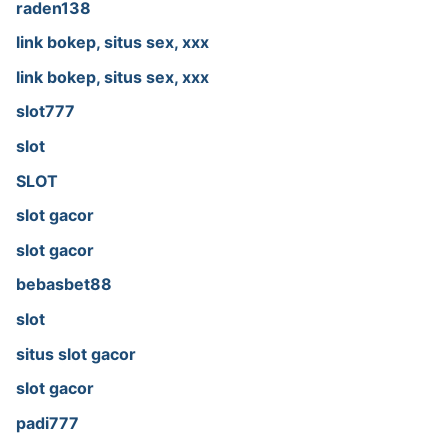
raden138
link bokep, situs sex, xxx
link bokep, situs sex, xxx
slot777
slot
SLOT
slot gacor
slot gacor
bebasbet88
slot
situs slot gacor
slot gacor
padi777