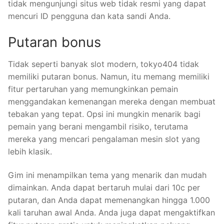
tidak mengunjungi situs web tidak resmi yang dapat
mencuri ID pengguna dan kata sandi Anda.
Putaran bonus
Tidak seperti banyak slot modern, tokyo404 tidak
memiliki putaran bonus. Namun, itu memang memiliki
fitur pertaruhan yang memungkinkan pemain
menggandakan kemenangan mereka dengan membuat
tebakan yang tepat. Opsi ini mungkin menarik bagi
pemain yang berani mengambil risiko, terutama
mereka yang mencari pengalaman mesin slot yang
lebih klasik.
Gim ini menampilkan tema yang menarik dan mudah
dimainkan. Anda dapat bertaruh mulai dari 10c per
putaran, dan Anda dapat memenangkan hingga 1.000
kali taruhan awal Anda. Anda juga dapat mengaktifkan