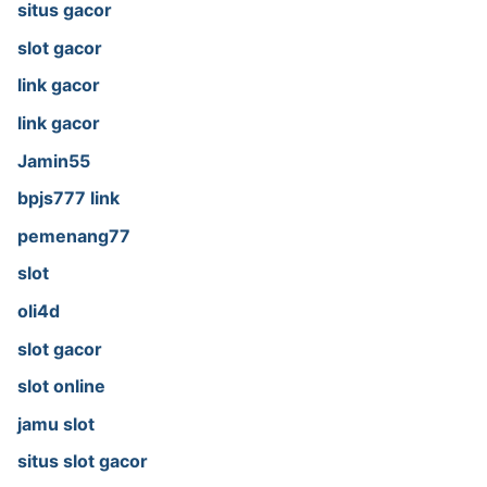
situs gacor
slot gacor
link gacor
link gacor
Jamin55
bpjs777 link
pemenang77
slot
oli4d
slot gacor
slot online
jamu slot
situs slot gacor