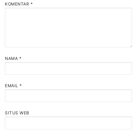
KOMENTAR
*
NAMA
*
EMAIL
*
SITUS WEB