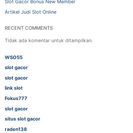
Slot Gacor Bonus New Member
Artikel Judi Slot Online
RECENT COMMENTS
Tidak ada komentar untuk ditampilkan.
WSO55
slot gacor
slot gacor
link slot
Fokus777
slot gacor
situs slot gacor
raden138