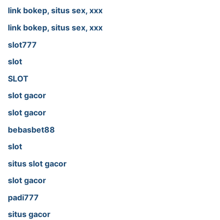
link bokep, situs sex, xxx
link bokep, situs sex, xxx
slot777
slot
SLOT
slot gacor
slot gacor
bebasbet88
slot
situs slot gacor
slot gacor
padi777
situs gacor