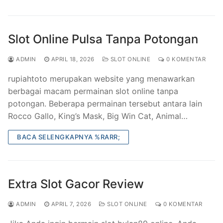
Slot Online Pulsa Tanpa Potongan
ADMIN
APRIL 18, 2026
SLOT ONLINE
0 KOMENTAR
rupiahtoto merupakan website yang menawarkan
berbagai macam permainan slot online tanpa
potongan. Beberapa permainan tersebut antara lain
Rocco Gallo, King’s Mask, Big Win Cat, Animal…
BACA SELENGKAPNYA %RARR;
Extra Slot Gacor Review
ADMIN
APRIL 7, 2026
SLOT ONLINE
0 KOMENTAR