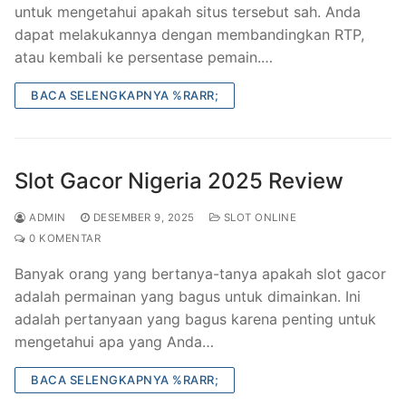
untuk mengetahui apakah situs tersebut sah. Anda
dapat melakukannya dengan membandingkan RTP,
atau kembali ke persentase pemain.…
BACA SELENGKAPNYA %RARR;
Slot Gacor Nigeria 2025 Review
ADMIN
DESEMBER 9, 2025
SLOT ONLINE
0 KOMENTAR
Banyak orang yang bertanya-tanya apakah slot gacor
adalah permainan yang bagus untuk dimainkan. Ini
adalah pertanyaan yang bagus karena penting untuk
mengetahui apa yang Anda…
BACA SELENGKAPNYA %RARR;