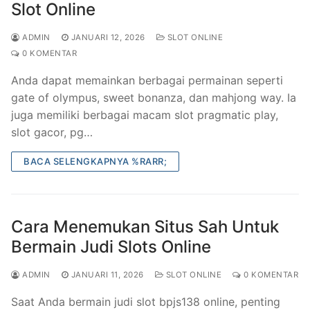
Slot Online
ADMIN
JANUARI 12, 2026
SLOT ONLINE
0 KOMENTAR
Anda dapat memainkan berbagai permainan seperti
gate of olympus, sweet bonanza, dan mahjong way. Ia
juga memiliki berbagai macam slot pragmatic play,
slot gacor, pg…
BACA SELENGKAPNYA %RARR;
Cara Menemukan Situs Sah Untuk
Bermain Judi Slots Online
ADMIN
JANUARI 11, 2026
SLOT ONLINE
0 KOMENTAR
Saat Anda bermain judi slot bpjs138 online, penting