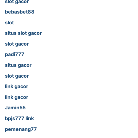
slot gacor
bebasbet88
slot
situs slot gacor
slot gacor
padi777
situs gacor
slot gacor
link gacor
link gacor
Jamin55
bpjs777 link
pemenang77