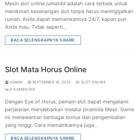
Mesin slot online jumat4d adalah cara terbaik untuk
menikmati kesenangan slot tanpa harus meninggalkan
rumah. Anda dapat memainkannya 24/7, kapan pun
Anda mau. Tidak seperti…
BACA SELENGKAPNYA %RARR;
Slot Mata Horus Online
ADMIN
SEPTEMBER 16, 2025
SLOT ONLINE
0 KOMENTAR
Dengan Eye of Horus, pemain slot dapat mengalami
perjalanan mendebarkan melalui piramida Mesir. Game
ini menawarkan berbagai bonus dan pengembalian
yang tinggi. Cara memainkannya juga…
BACA SELENGKAPNYA %RARR;