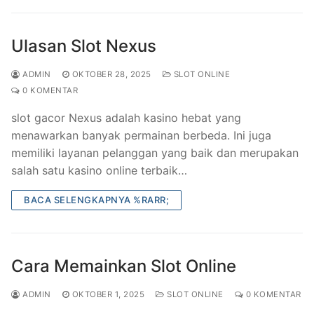
Ulasan Slot Nexus
ADMIN
OKTOBER 28, 2025
SLOT ONLINE
0 KOMENTAR
slot gacor Nexus adalah kasino hebat yang
menawarkan banyak permainan berbeda. Ini juga
memiliki layanan pelanggan yang baik dan merupakan
salah satu kasino online terbaik…
BACA SELENGKAPNYA %RARR;
Cara Memainkan Slot Online
ADMIN
OKTOBER 1, 2025
SLOT ONLINE
0 KOMENTAR