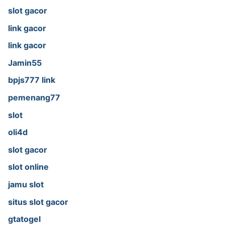
slot gacor
link gacor
link gacor
Jamin55
bpjs777 link
pemenang77
slot
oli4d
slot gacor
slot online
jamu slot
situs slot gacor
gtatogel