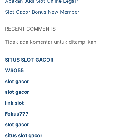
Apakah Judi Slot Online Legal?
Slot Gacor Bonus New Member
RECENT COMMENTS
Tidak ada komentar untuk ditampilkan.
SITUS SLOT GACOR
WSO55
slot gacor
slot gacor
link slot
Fokus777
slot gacor
situs slot gacor