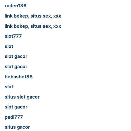
raden138
link bokep, situs sex, xxx
link bokep, situs sex, xxx
slot777
slot
slot gacor
slot gacor
bebasbet88
slot
situs slot gacor
slot gacor
padi777
situs gacor