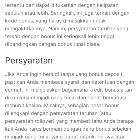
tertentu dan dapat ditukarkan dengan kelipatan
sepuluh atau lebih. Seringkali, ini juga terkait dengan
kode bonus, yang harus dimasukkan untuk
mengaktifkannya. Namun, persyaratan taruhan yang
terkait dengan bonus ini seringkali lebih tinggi
dibandingkan dengan bonus tunai biasa.
Persyaratan
Jika Anda ingin berjudi tanpa uang bonus deposit,
pastikan Anda membaca syarat dan ketentuan dengan
cermat. Ini menjelaskan bagaimana kredit bonus akan
dikonversi menjadi uang tunai dan dapat bervariasi
menurut kasino. Misalnya, sebagian besar bonus
dilengkapi dengan persyaratan taruhan (atau
persyaratan rollover) yang memberi tahu Anda berapa
kali Anda harus bermain dengan dana bonus sebelum
menjadi uang tunai yang dapat ditarik. Persyaratan