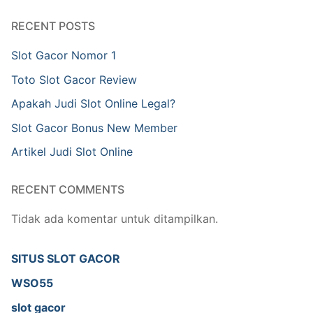
RECENT POSTS
Slot Gacor Nomor 1
Toto Slot Gacor Review
Apakah Judi Slot Online Legal?
Slot Gacor Bonus New Member
Artikel Judi Slot Online
RECENT COMMENTS
Tidak ada komentar untuk ditampilkan.
SITUS SLOT GACOR
WSO55
slot gacor