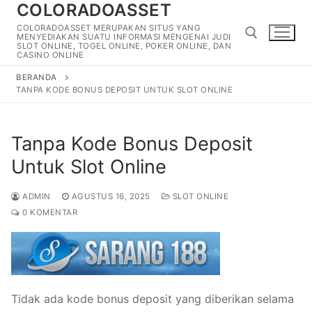
COLORADOASSET
Lompat
ke
COLORADOASSET MERUPAKAN SITUS YANG
MENYEDIAKAN SUATU INFORMASI MENGENAI JUDI
konten
SLOT ONLINE, TOGEL ONLINE, POKER ONLINE, DAN
CASINO ONLINE
BERANDA
Cari:
TANPA KODE BONUS DEPOSIT UNTUK SLOT ONLINE
Tanpa Kode Bonus Deposit
Untuk Slot Online
ADMIN
AGUSTUS 16, 2025
SLOT ONLINE
0 KOMENTAR
Tidak ada kode bonus deposit yang diberikan selama