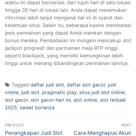
waktu ini dapat bervariasi, dari tujuh hari di satu lokasi
hingga 30 hari di lokasi lain. Anda dapat menemukan
informasi lebih lanjut mengenai hal ini di syarat dan
ketentuan situs. Selain itu, beberapa kasino membatasi
jenis permainan yang dapat Anda mainkan dengan
bonus mereka. Pembatasan ini mungkin mencakup slot
jackpot progresif dan permainan meja RTP tinggi
seperti blackjack, yang memiliki kemungkinan lebih
tinggi untuk menang dibandingkan permainan lainnya.
Tagged
daftar judi slot
,
daftar slot gacor
,
judi
online
,
judi slot
,
pragmatic play
,
situs judi slot online
,
slot gacor
,
slot gacor hari ini
,
slot online
,
slot terbaik
2025
,
sweet bonanza
Navigasi
PREVIOUS
NEXT
pos
Previous
Next
Penangkapan Judi Slot
Cara Menghapus Akun