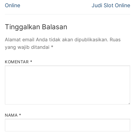
post:
post:
Online
Judi Slot Online
Tinggalkan Balasan
Alamat email Anda tidak akan dipublikasikan.
Ruas
yang wajib ditandai
*
KOMENTAR
*
NAMA
*