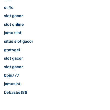
oli4d
slot gacor
slot online
jamu slot
situs slot gacor
gtatogel
slot gacor
slot gacor
bpjs777
jamuslot
bebasbet88