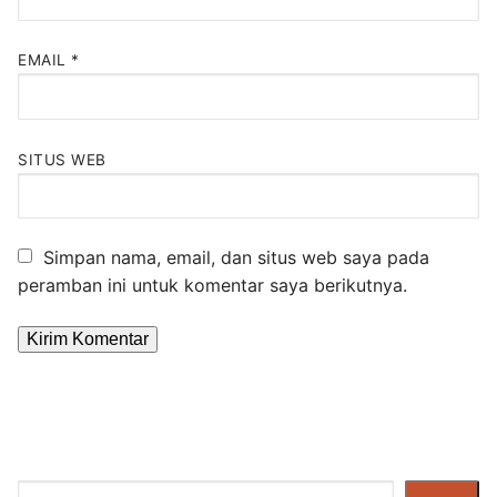
EMAIL
*
SITUS WEB
Simpan nama, email, dan situs web saya pada
peramban ini untuk komentar saya berikutnya.
Cari