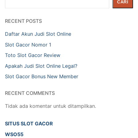
CARI
RECENT POSTS
Daftar Akun Judi Slot Online
Slot Gacor Nomor 1
Toto Slot Gacor Review
Apakah Judi Slot Online Legal?
Slot Gacor Bonus New Member
RECENT COMMENTS
Tidak ada komentar untuk ditampilkan.
SITUS SLOT GACOR
WSO55