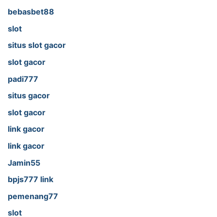
bebasbet88
slot
situs slot gacor
slot gacor
padi777
situs gacor
slot gacor
link gacor
link gacor
Jamin55
bpjs777 link
pemenang77
slot