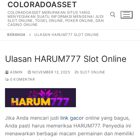
COLORADOASSET
Lompat
ke
COLORADOASSET MERUPAKAN SITUS YANG
MENYEDIAKAN SUATU INFORMASI MENGENAI JUDI
konten
SLOT ONLINE, TOGEL ONLINE, POKER ONLINE, DAN
CASINO ONLINE
BERANDA
ULASAN HARUM777 SLOT ONLINE
Cari:
Ulasan HARUM777 Slot Online
ADMIN
NOVEMBER 13, 2025
SLOT ONLINE
0 KOMENTAR
Jika Anda mencari judi
link gacor
online yang bagus,
Anda pasti harus memeriksa HARUM777. Penyedia ini
menawarkan berbagai macam permainan dan memiliki