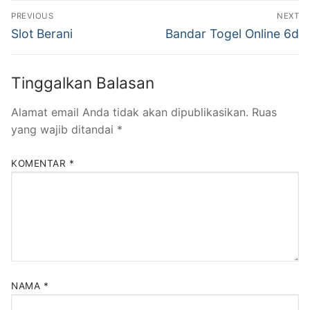
Navigasi
PREVIOUS
NEXT
pos
Previous
Next
Slot Berani
Bandar Togel Online 6d
post:
post:
Tinggalkan Balasan
Alamat email Anda tidak akan dipublikasikan.
Ruas
yang wajib ditandai
*
KOMENTAR
*
NAMA
*