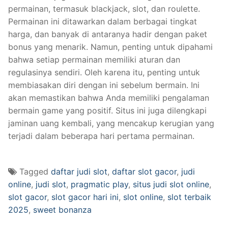
permainan, termasuk blackjack, slot, dan roulette.
Permainan ini ditawarkan dalam berbagai tingkat
harga, dan banyak di antaranya hadir dengan paket
bonus yang menarik. Namun, penting untuk dipahami
bahwa setiap permainan memiliki aturan dan
regulasinya sendiri. Oleh karena itu, penting untuk
membiasakan diri dengan ini sebelum bermain. Ini
akan memastikan bahwa Anda memiliki pengalaman
bermain game yang positif. Situs ini juga dilengkapi
jaminan uang kembali, yang mencakup kerugian yang
terjadi dalam beberapa hari pertama permainan.
Tagged
daftar judi slot
,
daftar slot gacor
,
judi
online
,
judi slot
,
pragmatic play
,
situs judi slot online
,
slot gacor
,
slot gacor hari ini
,
slot online
,
slot terbaik
2025
,
sweet bonanza