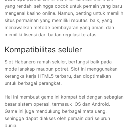
yang rendah, sehingga cocok untuk pemain yang baru
mengenal kasino online. Namun, penting untuk memilih
situs permainan yang memiliki reputasi baik, yang
menawarkan metode pembayaran yang aman, dan
memiliki lisensi dari badan regulasi teratas.
Kompatibilitas seluler
Slot Habanero ramah seluler, berfungsi baik pada
mode lanskap maupun potret. Slot ini menggunakan
kerangka kerja HTML5 terbaru, dan dioptimalkan
untuk berbagai perangkat.
Hal ini membuat game ini kompatibel dengan sebagian
besar sistem operasi, termasuk iOS dan Android.
Game ini juga mendukung berbagai mata uang,
sehingga dapat diakses oleh pemain dari seluruh
dunia.