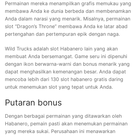
Permainan mereka menampilkan grafis memukau yang
membawa Anda ke dunia berbeda dan membenamkan
Anda dalam narasi yang menarik. Misalnya, permainan
slot “Dragon’s Throne” membawa Anda ke latar abad
pertengahan dan pertempuran epik dengan naga.
Wild Trucks adalah slot Habanero lain yang akan
membuat Anda bersemangat. Game seru ini dipenuhi
dengan ikon berwarna-warni dan bonus menarik yang
dapat menghasilkan kemenangan besar. Anda dapat
mencoba lebih dari 130 slot habanero gratis daring
untuk menemukan slot yang tepat untuk Anda.
Putaran bonus
Dengan berbagai permainan yang ditawarkan oleh
Habanero, pemain pasti akan menemukan permainan
yang mereka sukai. Perusahaan ini menawarkan