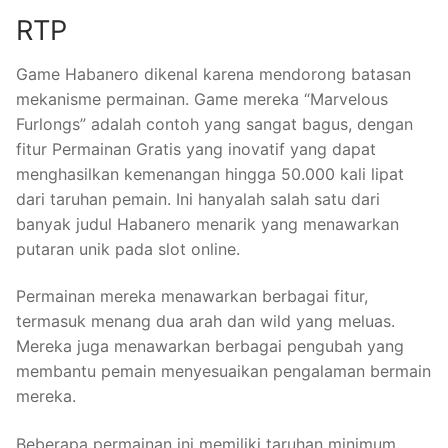
RTP
Game Habanero dikenal karena mendorong batasan
mekanisme permainan. Game mereka “Marvelous
Furlongs” adalah contoh yang sangat bagus, dengan
fitur Permainan Gratis yang inovatif yang dapat
menghasilkan kemenangan hingga 50.000 kali lipat
dari taruhan pemain. Ini hanyalah salah satu dari
banyak judul Habanero menarik yang menawarkan
putaran unik pada slot online.
Permainan mereka menawarkan berbagai fitur,
termasuk menang dua arah dan wild yang meluas.
Mereka juga menawarkan berbagai pengubah yang
membantu pemain menyesuaikan pengalaman bermain
mereka.
Beberapa permainan ini memiliki taruhan minimum