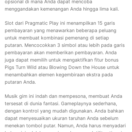
opsional di mana Anda dapat mencoba
menggandakan kemenangan Anda hingga lima kali.
Slot dari Pragmatic Play ini menampilkan 15 garis
pembayaran yang menawarkan beberapa peluang
untuk membuat kombinasi pemenang di setiap
putaran. Mencocokkan 3 simbol atau lebih pada garis
pembayaran akan memberikan pembayaran. Anda
juga dapat memilih untuk mengaktifkan fitur bonus
Pigs Turn Wild atau Blowing Down the House untuk
menambahkan elemen kegembiraan ekstra pada
putaran Anda.
Musik gim ini indah dan mempesona, membuat Anda
tersesat di dunia fantasi. Gameplaynya sederhana,
dengan kontrol yang mudah digunakan. Anda bahkan
dapat menyesuaikan ukuran taruhan Anda sebelum
menekan tombol putar. Namun, Anda harus menyadari