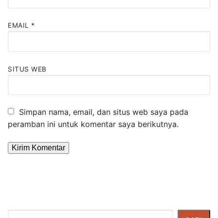
EMAIL
*
SITUS WEB
Simpan nama, email, dan situs web saya pada
peramban ini untuk komentar saya berikutnya.
Cari