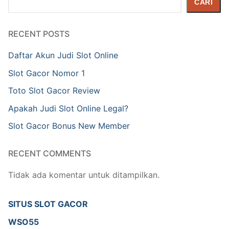
CARI
RECENT POSTS
Daftar Akun Judi Slot Online
Slot Gacor Nomor 1
Toto Slot Gacor Review
Apakah Judi Slot Online Legal?
Slot Gacor Bonus New Member
RECENT COMMENTS
Tidak ada komentar untuk ditampilkan.
SITUS SLOT GACOR
WSO55