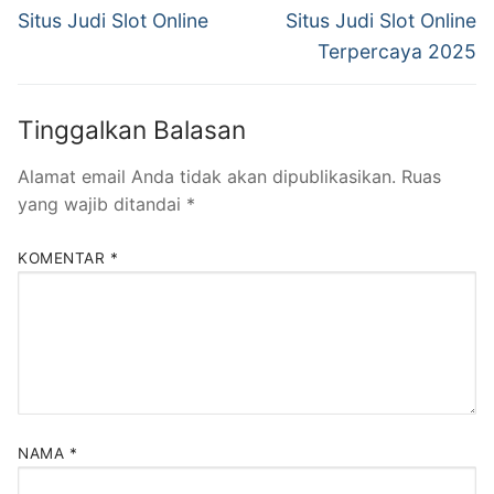
pos
Previous
Next
Situs Judi Slot Online
Situs Judi Slot Online
post:
post:
Terpercaya 2025
Tinggalkan Balasan
Alamat email Anda tidak akan dipublikasikan.
Ruas
yang wajib ditandai
*
KOMENTAR
*
NAMA
*