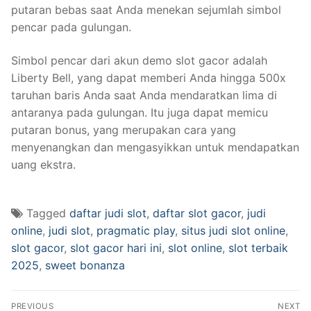
putaran bebas saat Anda menekan sejumlah simbol
pencar pada gulungan.
Simbol pencar dari akun demo slot gacor adalah
Liberty Bell, yang dapat memberi Anda hingga 500x
taruhan baris Anda saat Anda mendaratkan lima di
antaranya pada gulungan. Itu juga dapat memicu
putaran bonus, yang merupakan cara yang
menyenangkan dan mengasyikkan untuk mendapatkan
uang ekstra.
Tagged
daftar judi slot
,
daftar slot gacor
,
judi
online
,
judi slot
,
pragmatic play
,
situs judi slot online
,
slot gacor
,
slot gacor hari ini
,
slot online
,
slot terbaik
2025
,
sweet bonanza
Navigasi
PREVIOUS
NEXT