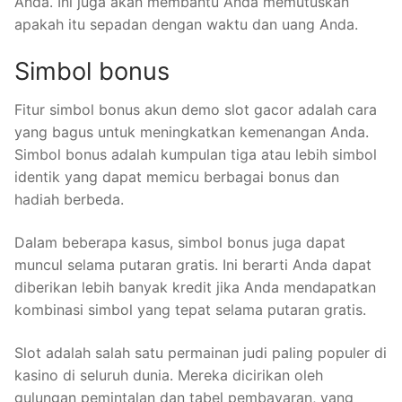
Anda. Ini juga akan membantu Anda memutuskan
apakah itu sepadan dengan waktu dan uang Anda.
Simbol bonus
Fitur simbol bonus akun demo slot gacor adalah cara
yang bagus untuk meningkatkan kemenangan Anda.
Simbol bonus adalah kumpulan tiga atau lebih simbol
identik yang dapat memicu berbagai bonus dan
hadiah berbeda.
Dalam beberapa kasus, simbol bonus juga dapat
muncul selama putaran gratis. Ini berarti Anda dapat
diberikan lebih banyak kredit jika Anda mendapatkan
kombinasi simbol yang tepat selama putaran gratis.
Slot adalah salah satu permainan judi paling populer di
kasino di seluruh dunia. Mereka dicirikan oleh
gulungan pemintalan dan tabel pembayaran, yang