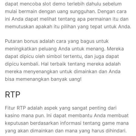
dapat mencoba slot demo terlebih dahulu sebelum
mulai bermain dengan uang sungguhan. Dengan cara
ini Anda dapat melihat tentang apa permainan itu dan
memutuskan apakah itu pilihan yang tepat untuk Anda.
Putaran bonus adalah cara yang bagus untuk
meningkatkan peluang Anda untuk menang. Mereka
dapat dipicu oleh simbol tertentu, dan juga dapat
dipicu kembali. Hal terbaik tentang mereka adalah
mereka menyenangkan untuk dimainkan dan Anda
bisa memenangkan banyak uang!
RTP
Fitur RTP adalah aspek yang sangat penting dari
kasino mana pun. Ini dapat membantu Anda membuat
keputusan berdasarkan informasi tentang game mana
yang akan dimainkan dan mana yang harus dihindari.