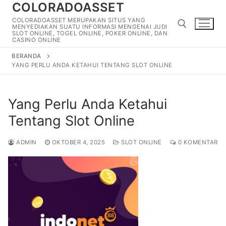
COLORADOASSET
Lompat
ke
COLORADOASSET MERUPAKAN SITUS YANG
MENYEDIAKAN SUATU INFORMASI MENGENAI JUDI
konten
SLOT ONLINE, TOGEL ONLINE, POKER ONLINE, DAN
CASINO ONLINE
BERANDA
Cari:
YANG PERLU ANDA KETAHUI TENTANG SLOT ONLINE
Yang Perlu Anda Ketahui
Tentang Slot Online
ADMIN
OKTOBER 4, 2025
SLOT ONLINE
0 KOMENTAR