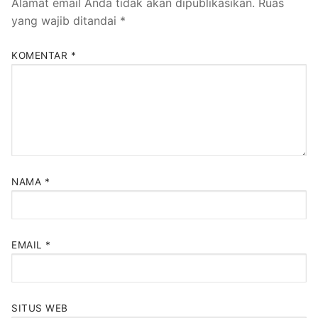
Alamat email Anda tidak akan dipublikasikan.
Ruas
yang wajib ditandai
*
KOMENTAR
*
NAMA
*
EMAIL
*
SITUS WEB