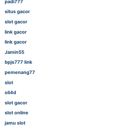
padi777
situs gacor
slot gacor
link gacor
link gacor
Jamin55
bpjs777 link
pemenang77
slot
oli4d
slot gacor
slot online
jamu slot