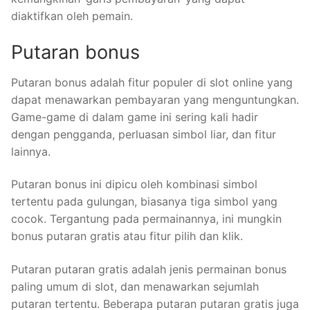
diaktifkan oleh pemain.
Putaran bonus
Putaran bonus adalah fitur populer di slot online yang
dapat menawarkan pembayaran yang menguntungkan.
Game-game di dalam game ini sering kali hadir
dengan pengganda, perluasan simbol liar, dan fitur
lainnya.
Putaran bonus ini dipicu oleh kombinasi simbol
tertentu pada gulungan, biasanya tiga simbol yang
cocok. Tergantung pada permainannya, ini mungkin
bonus putaran gratis atau fitur pilih dan klik.
Putaran putaran gratis adalah jenis permainan bonus
paling umum di slot, dan menawarkan sejumlah
putaran tertentu. Beberapa putaran putaran gratis juga