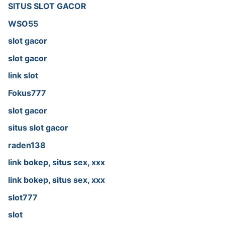
SITUS SLOT GACOR
WSO55
slot gacor
slot gacor
link slot
Fokus777
slot gacor
situs slot gacor
raden138
link bokep, situs sex, xxx
link bokep, situs sex, xxx
slot777
slot