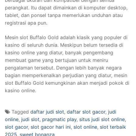
berbagai ukuran dan kompatibel dengan semua
perangkat. Itu dapat dimainkan di komputer desktop,
tablet, dan ponsel tanpa memerlukan unduhan atau
registrasi apa pun.
Mesin slot Buffalo Gold adalah klasik yang populer di
kasino di seluruh dunia. Meskipun belum tersedia di
kasino online yang diatur, banyak pengembang
membuat game yang bertujuan untuk meniru
pengalaman tersebut. Dengan lebih banyak negara
bagian memperkenalkan perjudian yang diatur, mesin
slot Buffalo Gold kemungkinan akan menjadi pokok di
kasino online.
Tagged
daftar judi slot
,
daftar slot gacor
,
judi
online
,
judi slot
,
pragmatic play
,
situs judi slot online
,
slot gacor
,
slot gacor hari ini
,
slot online
,
slot terbaik
2025
,
sweet bonanza