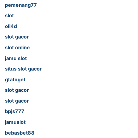
pemenang77
slot
oli4d
slot gacor
slot online
jamu slot
situs slot gacor
gtatogel
slot gacor
slot gacor
bpjs777
jamuslot
bebasbet88