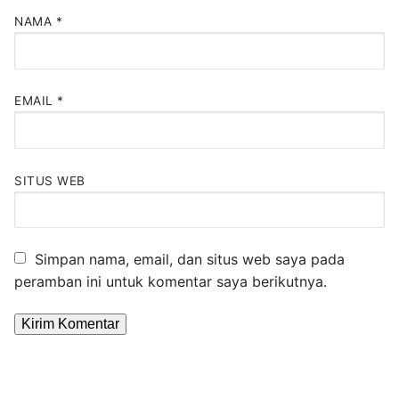
NAMA
*
EMAIL
*
SITUS WEB
Simpan nama, email, dan situs web saya pada
peramban ini untuk komentar saya berikutnya.