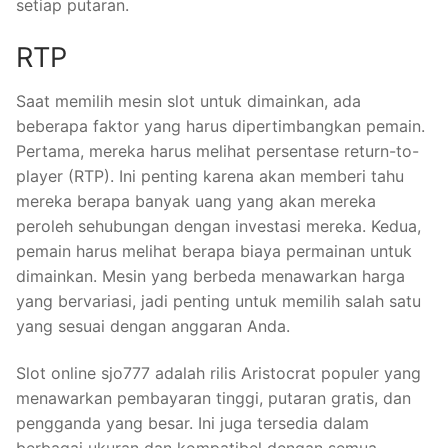
setiap putaran.
RTP
Saat memilih mesin slot untuk dimainkan, ada
beberapa faktor yang harus dipertimbangkan pemain.
Pertama, mereka harus melihat persentase return-to-
player (RTP). Ini penting karena akan memberi tahu
mereka berapa banyak uang yang akan mereka
peroleh sehubungan dengan investasi mereka. Kedua,
pemain harus melihat berapa biaya permainan untuk
dimainkan. Mesin yang berbeda menawarkan harga
yang bervariasi, jadi penting untuk memilih salah satu
yang sesuai dengan anggaran Anda.
Slot online sjo777 adalah rilis Aristocrat populer yang
menawarkan pembayaran tinggi, putaran gratis, dan
pengganda yang besar. Ini juga tersedia dalam