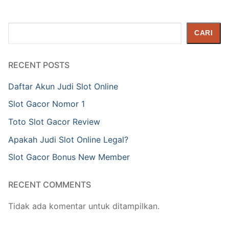
Cari
CARI
RECENT POSTS
Daftar Akun Judi Slot Online
Slot Gacor Nomor 1
Toto Slot Gacor Review
Apakah Judi Slot Online Legal?
Slot Gacor Bonus New Member
RECENT COMMENTS
Tidak ada komentar untuk ditampilkan.