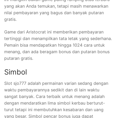
yang akan Anda temukan, tetapi masih menawarkan
nilai pembayaran yang bagus dan banyak putaran
gratis.
Game dari Aristocrat ini memberikan pembayaran
tertinggi dan menampilkan tata letak yang sederhana.
Pemain bisa mendapatkan hingga 1024 cara untuk
menang, dan ada beragam bonus dan putaran bonus
putaran gratis.
Simbol
Slot sjo777 adalah permainan varian sedang dengan
waktu pembayarannya sedikit dan di lain waktu
sangat banyak. Cara terbaik untuk menang adalah
dengan mendaratkan lima simbol kerbau berturut-
turut tetapi ini membutuhkan kesabaran dan uang
yang besar. Simbol pencar bonus juga dapat