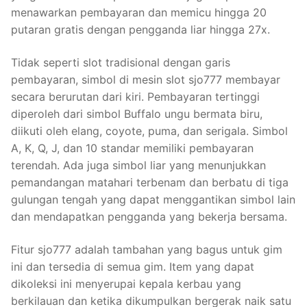
menawarkan pembayaran dan memicu hingga 20
putaran gratis dengan pengganda liar hingga 27x.
Tidak seperti slot tradisional dengan garis
pembayaran, simbol di mesin slot sjo777 membayar
secara berurutan dari kiri. Pembayaran tertinggi
diperoleh dari simbol Buffalo ungu bermata biru,
diikuti oleh elang, coyote, puma, dan serigala. Simbol
A, K, Q, J, dan 10 standar memiliki pembayaran
terendah. Ada juga simbol liar yang menunjukkan
pemandangan matahari terbenam dan berbatu di tiga
gulungan tengah yang dapat menggantikan simbol lain
dan mendapatkan pengganda yang bekerja bersama.
Fitur sjo777 adalah tambahan yang bagus untuk gim
ini dan tersedia di semua gim. Item yang dapat
dikoleksi ini menyerupai kepala kerbau yang
berkilauan dan ketika dikumpulkan bergerak naik satu