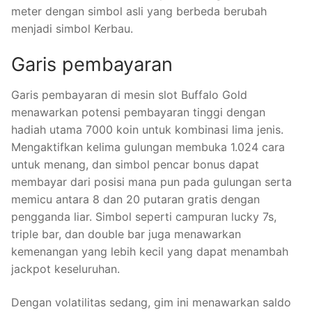
meter dengan simbol asli yang berbeda berubah
menjadi simbol Kerbau.
Garis pembayaran
Garis pembayaran di mesin slot Buffalo Gold
menawarkan potensi pembayaran tinggi dengan
hadiah utama 7000 koin untuk kombinasi lima jenis.
Mengaktifkan kelima gulungan membuka 1.024 cara
untuk menang, dan simbol pencar bonus dapat
membayar dari posisi mana pun pada gulungan serta
memicu antara 8 dan 20 putaran gratis dengan
pengganda liar. Simbol seperti campuran lucky 7s,
triple bar, dan double bar juga menawarkan
kemenangan yang lebih kecil yang dapat menambah
jackpot keseluruhan.
Dengan volatilitas sedang, gim ini menawarkan saldo