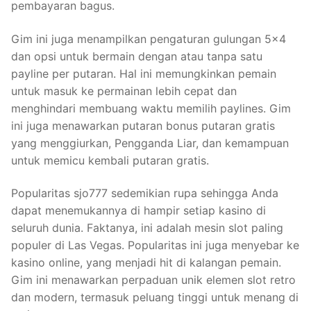
pembayaran bagus.
Gim ini juga menampilkan pengaturan gulungan 5×4
dan opsi untuk bermain dengan atau tanpa satu
payline per putaran. Hal ini memungkinkan pemain
untuk masuk ke permainan lebih cepat dan
menghindari membuang waktu memilih paylines. Gim
ini juga menawarkan putaran bonus putaran gratis
yang menggiurkan, Pengganda Liar, dan kemampuan
untuk memicu kembali putaran gratis.
Popularitas sjo777 sedemikian rupa sehingga Anda
dapat menemukannya di hampir setiap kasino di
seluruh dunia. Faktanya, ini adalah mesin slot paling
populer di Las Vegas. Popularitas ini juga menyebar ke
kasino online, yang menjadi hit di kalangan pemain.
Gim ini menawarkan perpaduan unik elemen slot retro
dan modern, termasuk peluang tinggi untuk menang di