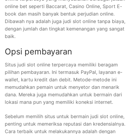
online bet seperti Baccarat, Casino Online, Sport E-
book dan masih banyak bentuk perjudian online.
Dibawah nya adalah juga judi slot online tanpa biaya,
dengan jumlah dan tingkat kemenangan yang sangat
baik.
Opsi pembayaran
Situs judi slot online terpercaya memiliki beragam
pilihan pembayaran. Ini termasuk PayPal, layanan e-
wallet, kartu kredit dan debit. Metode-metode ini
memudahkan pemain untuk menyetor dan menarik
dana. Mereka juga memudahkan untuk bermain dari
lokasi mana pun yang memiliki koneksi internet.
Sebelum memilih situs untuk bermain judi slot online,
penting untuk memeriksa reputasi dan kredensialnya.
Cara terbaik untuk melakukannya adalah dengan