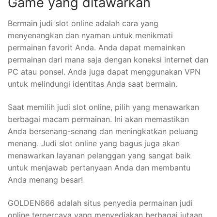
Game yang ditawarkan
Bermain judi slot online adalah cara yang
menyenangkan dan nyaman untuk menikmati
permainan favorit Anda. Anda dapat memainkan
permainan dari mana saja dengan koneksi internet dan
PC atau ponsel. Anda juga dapat menggunakan VPN
untuk melindungi identitas Anda saat bermain.
Saat memilih judi slot online, pilih yang menawarkan
berbagai macam permainan. Ini akan memastikan
Anda bersenang-senang dan meningkatkan peluang
menang. Judi slot online yang bagus juga akan
menawarkan layanan pelanggan yang sangat baik
untuk menjawab pertanyaan Anda dan membantu
Anda menang besar!
GOLDEN666 adalah situs penyedia permainan judi
online terpercaya yang menyediakan berbagai jutaan