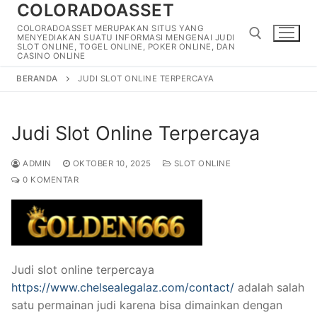
COLORADOASSET
Lompat
ke
COLORADOASSET MERUPAKAN SITUS YANG
MENYEDIAKAN SUATU INFORMASI MENGENAI JUDI
konten
SLOT ONLINE, TOGEL ONLINE, POKER ONLINE, DAN
CASINO ONLINE
BERANDA
JUDI SLOT ONLINE TERPERCAYA
Cari:
Judi Slot Online Terpercaya
ADMIN
OKTOBER 10, 2025
SLOT ONLINE
0 KOMENTAR
Judi slot online terpercaya
https://www.chelsealegalaz.com/contact/
adalah salah
satu permainan judi karena bisa dimainkan dengan