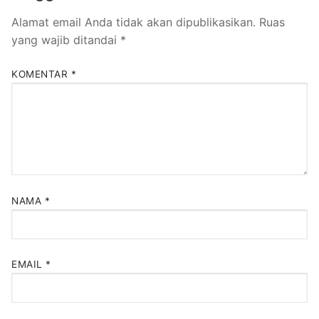
Alamat email Anda tidak akan dipublikasikan.
Ruas
yang wajib ditandai
*
KOMENTAR
*
NAMA
*
EMAIL
*