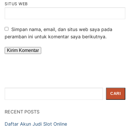
SITUS WEB
Simpan nama, email, dan situs web saya pada
peramban ini untuk komentar saya berikutnya.
Cari
CARI
RECENT POSTS
Daftar Akun Judi Slot Online