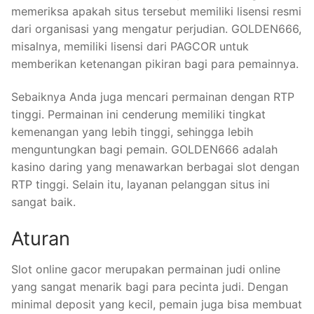
memeriksa apakah situs tersebut memiliki lisensi resmi
dari organisasi yang mengatur perjudian. GOLDEN666,
misalnya, memiliki lisensi dari PAGCOR untuk
memberikan ketenangan pikiran bagi para pemainnya.
Sebaiknya Anda juga mencari permainan dengan RTP
tinggi. Permainan ini cenderung memiliki tingkat
kemenangan yang lebih tinggi, sehingga lebih
menguntungkan bagi pemain. GOLDEN666 adalah
kasino daring yang menawarkan berbagai slot dengan
RTP tinggi. Selain itu, layanan pelanggan situs ini
sangat baik.
Aturan
Slot online gacor merupakan permainan judi online
yang sangat menarik bagi para pecinta judi. Dengan
minimal deposit yang kecil, pemain juga bisa membuat