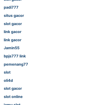
padi777
situs gacor
slot gacor
link gacor
link gacor
Jamin55
bpjs777 link
pemenang77
slot
oli4d
slot gacor
slot online
jamu slot