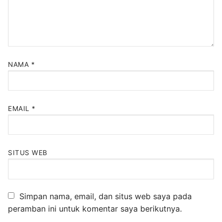
NAMA
*
EMAIL
*
SITUS WEB
Simpan nama, email, dan situs web saya pada
peramban ini untuk komentar saya berikutnya.