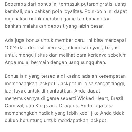
Beberapa dari bonus ini termasuk putaran gratis, uang
kembali, dan bahkan poin loyalitas. Poin-poin ini dapat
digunakan untuk membeli game tambahan atau
bahkan melakukan deposit yang lebih besar.
Ada juga bonus untuk member baru. Ini bisa mencapai
100% dari deposit mereka, jadi ini cara yang bagus
untuk menguji situs dan melihat cara kerjanya sebelum
Anda mulai bermain dengan uang sungguhan.
Bonus lain yang tersedia di kasino adalah kesempatan
memenangkan jackpot. Jackpot ini bisa sangat tinggi,
jadi layak untuk dimanfaatkan. Anda dapat
menemukannya di game seperti Wicked Heart, Brazil
Carnival, dan Kings and Dragons. Anda juga bisa
memenangkan hadiah yang lebih kecil jika Anda tidak
cukup beruntung untuk mendapatkan jackpot.