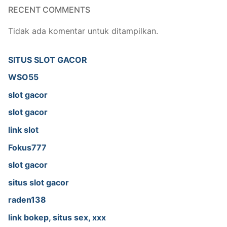
RECENT COMMENTS
Tidak ada komentar untuk ditampilkan.
SITUS SLOT GACOR
WSO55
slot gacor
slot gacor
link slot
Fokus777
slot gacor
situs slot gacor
raden138
link bokep, situs sex, xxx