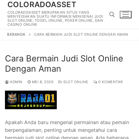
COLORADOASSET
Lompat
ke
COLORADOASSET MERUPAKAN SITUS YANG
MENYEDIAKAN SUATU INFORMASI MENGENAI JUDI
konten
SLOT ONLINE, TOGEL ONLINE, POKER ONLINE, DAN
CASINO ONLINE
BERANDA
CARA BERMAIN JUDI SLOT ONLINE DENGAN AMAN
Cari:
Cara Bermain Judi Slot Online
Dengan Aman
ADMIN
MEI 8, 2026
SLOT ONLINE
0 KOMENTAR
Apakah Anda baru mengenal permainan atau pemain
berpengalaman, penting untuk mengetahui cara
bermain judi slot online dengan aman. Ada beberapa