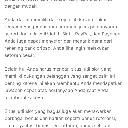
dengan mudah.
Anda dapat memilih dari sejumlah kasino online
ternama yang menerima berbagai jenis pembayaran
seperti kartu kredit/debit, Skrill, PayPal, dan Payoneer.
Anda juga dapat menyetor dan menarik dana dari
rekening bank pribadi Anda jika ingin melakukan
setoran besar.
Selain itu, Anda harus mencari situs judi slot yang
memiliki dukungan pelanggan yang sangat baik. Ini
penting karena ini akan membantu Anda mendapatkan
jawaban cepat atas pertanyaan Anda saat Anda
membutuhkannya.
Situs judi slot yang bagus juga akan menawarkan
berbagai bonus dan hadiah seperti bonus referensi,
poin loyalitas, bonus pendaftaran, bonus setoran