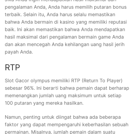
pengalaman Anda, Anda harus memilih putaran bonus
terbaik. Selain itu, Anda harus selalu memastikan
bahwa Anda bermain di kasino yang memiliki reputasi
baik. Ini akan memastikan bahwa Anda mendapatkan
hasil maksimal dari pengalaman bermain game Anda
dan akan mencegah Anda kehilangan uang hasil jerih
payah Anda.
RTP
Slot Gacor olympus memiliki RTP (Return To Player)
sebesar 96%. Ini berarti bahwa pemain dapat berharap
memenangkan jumlah uang maksimum untuk setiap
100 putaran yang mereka hasilkan.
Namun, penting untuk diingat bahwa ada beberapa
faktor yang dapat mempengaruhi keberhasilan sebuah
permainan. Misalnya, jumlah pemain dalam suatu