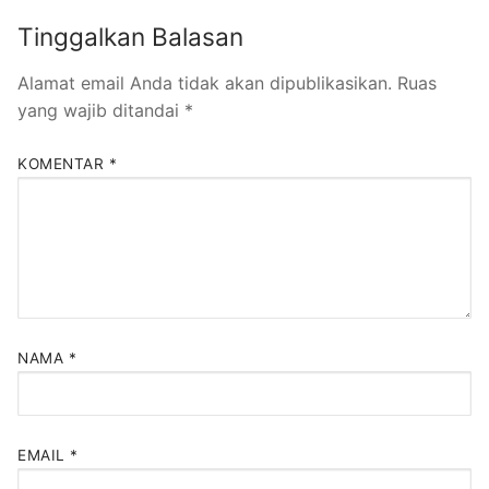
Tinggalkan Balasan
Alamat email Anda tidak akan dipublikasikan.
Ruas
yang wajib ditandai
*
KOMENTAR
*
NAMA
*
EMAIL
*