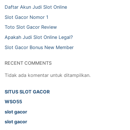
Daftar Akun Judi Slot Online
Slot Gacor Nomor 1
Toto Slot Gacor Review
Apakah Judi Slot Online Legal?
Slot Gacor Bonus New Member
RECENT COMMENTS
Tidak ada komentar untuk ditampilkan.
SITUS SLOT GACOR
WSO55
slot gacor
slot gacor