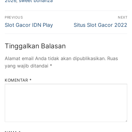
2026
,
sweet bonanza
Navigasi
PREVIOUS
NEXT
pos
Previous
Next
Slot Gacor IDN Play
Situs Slot Gacor 2022
post:
post:
Tinggalkan Balasan
Alamat email Anda tidak akan dipublikasikan.
Ruas
yang wajib ditandai
*
KOMENTAR
*