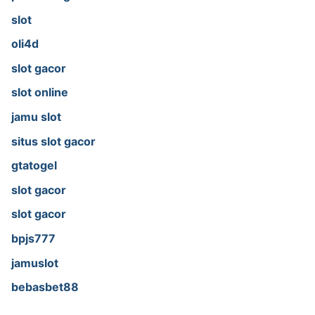
slot
oli4d
slot gacor
slot online
jamu slot
situs slot gacor
gtatogel
slot gacor
slot gacor
bpjs777
jamuslot
bebasbet88