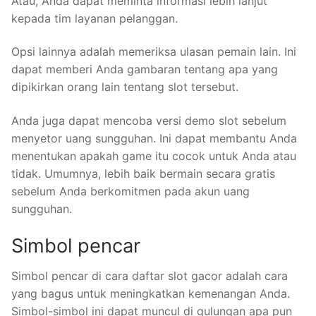
Atau, Anda dapat meminta informasi lebih lanjut
kepada tim layanan pelanggan.
Opsi lainnya adalah memeriksa ulasan pemain lain. Ini
dapat memberi Anda gambaran tentang apa yang
dipikirkan orang lain tentang slot tersebut.
Anda juga dapat mencoba versi demo slot sebelum
menyetor uang sungguhan. Ini dapat membantu Anda
menentukan apakah game itu cocok untuk Anda atau
tidak. Umumnya, lebih baik bermain secara gratis
sebelum Anda berkomitmen pada akun uang
sungguhan.
Simbol pencar
Simbol pencar di cara daftar slot gacor adalah cara
yang bagus untuk meningkatkan kemenangan Anda.
Simbol-simbol ini dapat muncul di gulungan apa pun