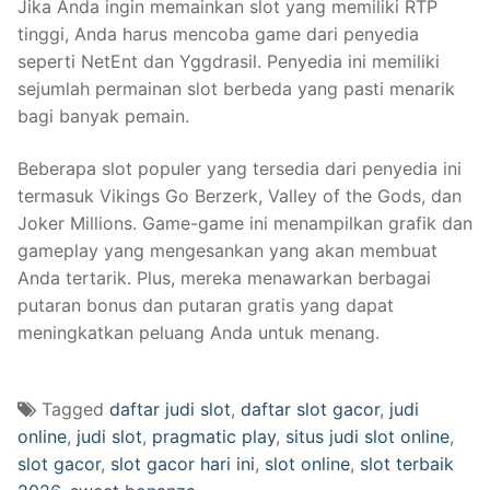
Jika Anda ingin memainkan slot yang memiliki RTP
tinggi, Anda harus mencoba game dari penyedia
seperti NetEnt dan Yggdrasil. Penyedia ini memiliki
sejumlah permainan slot berbeda yang pasti menarik
bagi banyak pemain.
Beberapa slot populer yang tersedia dari penyedia ini
termasuk Vikings Go Berzerk, Valley of the Gods, dan
Joker Millions. Game-game ini menampilkan grafik dan
gameplay yang mengesankan yang akan membuat
Anda tertarik. Plus, mereka menawarkan berbagai
putaran bonus dan putaran gratis yang dapat
meningkatkan peluang Anda untuk menang.
Tagged
daftar judi slot
,
daftar slot gacor
,
judi
online
,
judi slot
,
pragmatic play
,
situs judi slot online
,
slot gacor
,
slot gacor hari ini
,
slot online
,
slot terbaik