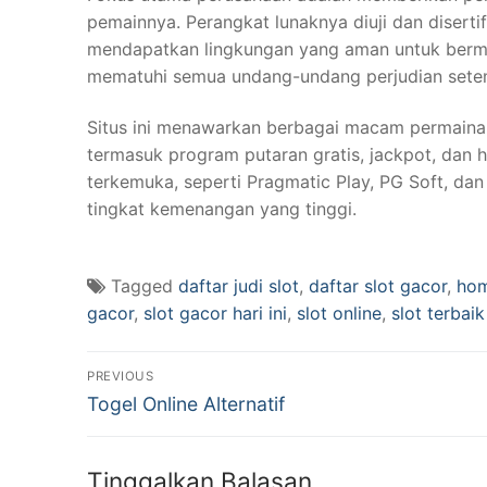
pemainnya. Perangkat lunaknya diuji dan diserti
mendapatkan lingkungan yang aman untuk bermain
mematuhi semua undang-undang perjudian sete
Situs ini menawarkan berbagai macam permaina
termasuk program putaran gratis, jackpot, dan 
terkemuka, seperti Pragmatic Play, PG Soft, da
tingkat kemenangan yang tinggi.
Tagged
daftar judi slot
,
daftar slot gacor
,
ho
gacor
,
slot gacor hari ini
,
slot online
,
slot terbai
Navigasi
PREVIOUS
Previous
pos
Togel Online Alternatif
post:
Tinggalkan Balasan