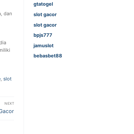
gtatogel
a, dan
slot gacor
slot gacor
bpjs777
dia
jamuslot
iliki
bebasbet88
e
,
slot
NEXT
 Gacor