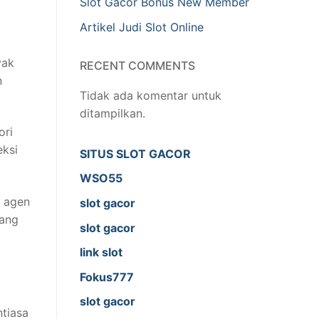
Slot Gacor Bonus New Member
Artikel Judi Slot Online
yak
RECENT COMMENTS
n
Tidak ada komentar untuk
ditampilkan.
ori
eksi
SITUS SLOT GACOR
WSO55
n agen
slot gacor
yang
slot gacor
link slot
Fokus777
slot gacor
ntiasa