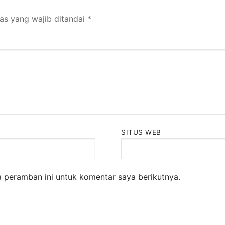
as yang wajib ditandai
*
SITUS WEB
 peramban ini untuk komentar saya berikutnya.