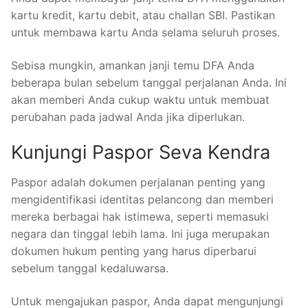
kartu kredit, kartu debit, atau challan SBI. Pastikan
untuk membawa kartu Anda selama seluruh proses.
Sebisa mungkin, amankan janji temu DFA Anda
beberapa bulan sebelum tanggal perjalanan Anda. Ini
akan memberi Anda cukup waktu untuk membuat
perubahan pada jadwal Anda jika diperlukan.
Kunjungi Paspor Seva Kendra
Paspor adalah dokumen perjalanan penting yang
mengidentifikasi identitas pelancong dan memberi
mereka berbagai hak istimewa, seperti memasuki
negara dan tinggal lebih lama. Ini juga merupakan
dokumen hukum penting yang harus diperbarui
sebelum tanggal kedaluwarsa.
Untuk mengajukan paspor, Anda dapat mengunjungi