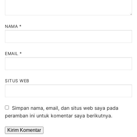
NAMA
*
EMAIL
*
SITUS WEB
Simpan nama, email, dan situs web saya pada
peramban ini untuk komentar saya berikutnya.