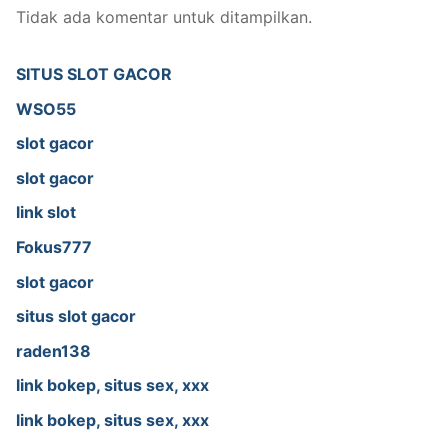
Tidak ada komentar untuk ditampilkan.
SITUS SLOT GACOR
WSO55
slot gacor
slot gacor
link slot
Fokus777
slot gacor
situs slot gacor
raden138
link bokep, situs sex, xxx
link bokep, situs sex, xxx