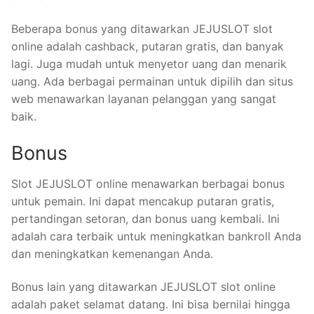
Beberapa bonus yang ditawarkan JEJUSLOT slot
online adalah cashback, putaran gratis, dan banyak
lagi. Juga mudah untuk menyetor uang dan menarik
uang. Ada berbagai permainan untuk dipilih dan situs
web menawarkan layanan pelanggan yang sangat
baik.
Bonus
Slot JEJUSLOT online menawarkan berbagai bonus
untuk pemain. Ini dapat mencakup putaran gratis,
pertandingan setoran, dan bonus uang kembali. Ini
adalah cara terbaik untuk meningkatkan bankroll Anda
dan meningkatkan kemenangan Anda.
Bonus lain yang ditawarkan JEJUSLOT slot online
adalah paket selamat datang. Ini bisa bernilai hingga