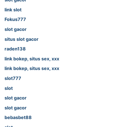
link slot
Fokus777
slot gacor
situs slot gacor
raden138
link bokep, situs sex, xxx
link bokep, situs sex, xxx
slot777
slot
slot gacor
slot gacor
bebasbet88