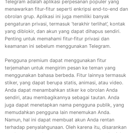
Telegram adalah aplikasi perpesanan populer yang
menawarkan fitur-fitur seperti enkripsi end-to-end dan
obrolan grup. Aplikasi ini juga memiliki banyak
pengaturan privasi, termasuk ‘terakhir terlihat’, kontak
yang diblokir, dan akun yang dapat dihapus sendiri.
Penting untuk memahami fitur-fitur privasi dan
keamanan ini sebelum menggunakan Telegram.
Pengguna premium dapat menggunakan fitur
terjemahan untuk mengirim pesan ke teman yang
menggunakan bahasa berbeda. Fitur lainnya termasuk
stiker, yang dapat berupa statis, animasi, atau video.
Anda dapat menambahkan stiker ke obrolan Anda
sendiri, atau membagikannya sebagai tautan. Anda
juga dapat menetapkan nama pengguna publik, yang
memudahkan pengguna lain menemukan Anda.
Namun, hal ini dapat membuat akun Anda rentan
terhadap penyalahgunaan. Oleh karena itu, disarankan