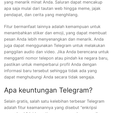
yang menarik minat Anda. Saluran dapat mencakup
apa saja mulai dari tautan web hingga meme, jajak
pendapat, dan cerita yang menghilang.
Fitur bermanfaat lainnya adalah kemampuan untuk
menambahkan stiker dan emoji, yang dapat membuat
pesan Anda lebih menyenangkan dan menarik. Anda
juga dapat menggunakan Telegram untuk melakukan
panggilan audio dan video. Jika Anda berencana untuk
mengganti nomor telepon atau pindah ke negara baru,
pastikan untuk memperbarui profil Anda dengan
informasi baru tersebut sehingga tidak ada yang
dapat menghubungi Anda secara tidak sengaja.
Apa keuntungan Telegram?
Selain gratis, salah satu kelebihan terbesar Telegram
adalah fitur keamanannya yang disebut “enkripsi