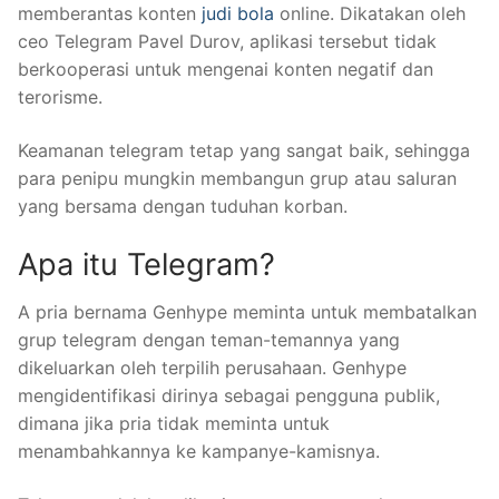
memberantas konten
judi bola
online. Dikatakan oleh
ceo Telegram Pavel Durov, aplikasi tersebut tidak
berkooperasi untuk mengenai konten negatif dan
terorisme.
Keamanan telegram tetap yang sangat baik, sehingga
para penipu mungkin membangun grup atau saluran
yang bersama dengan tuduhan korban.
Apa itu Telegram?
A pria bernama Genhype meminta untuk membatalkan
grup telegram dengan teman-temannya yang
dikeluarkan oleh terpilih perusahaan. Genhype
mengidentifikasi dirinya sebagai pengguna publik,
dimana jika pria tidak meminta untuk
menambahkannya ke kampanye-kamisnya.