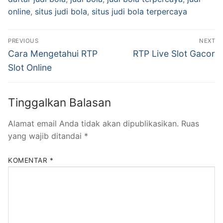
online
,
situs judi bola
,
situs judi bola terpercaya
Navigasi
PREVIOUS
NEXT
pos
Previous
Next
Cara Mengetahui RTP
RTP Live Slot Gacor
post:
post:
Slot Online
Tinggalkan Balasan
Alamat email Anda tidak akan dipublikasikan.
Ruas
yang wajib ditandai
*
KOMENTAR
*