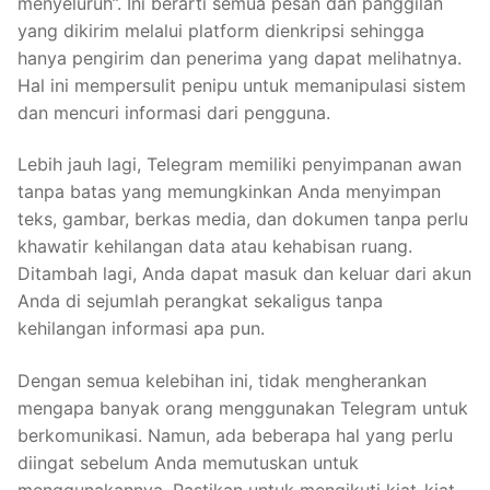
menyeluruh”. Ini berarti semua pesan dan panggilan
yang dikirim melalui platform dienkripsi sehingga
hanya pengirim dan penerima yang dapat melihatnya.
Hal ini mempersulit penipu untuk memanipulasi sistem
dan mencuri informasi dari pengguna.
Lebih jauh lagi, Telegram memiliki penyimpanan awan
tanpa batas yang memungkinkan Anda menyimpan
teks, gambar, berkas media, dan dokumen tanpa perlu
khawatir kehilangan data atau kehabisan ruang.
Ditambah lagi, Anda dapat masuk dan keluar dari akun
Anda di sejumlah perangkat sekaligus tanpa
kehilangan informasi apa pun.
Dengan semua kelebihan ini, tidak mengherankan
mengapa banyak orang menggunakan Telegram untuk
berkomunikasi. Namun, ada beberapa hal yang perlu
diingat sebelum Anda memutuskan untuk
menggunakannya. Pastikan untuk mengikuti kiat-kiat