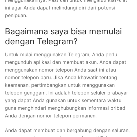
ini agar Anda dapat melindungi diri dari potensi
penipuan.
Bagaimana saya bisa memulai
dengan Telegram?
Untuk mulai menggunakan Telegram, Anda perlu
mengunduh aplikasi dan membuat akun. Anda dapat
menggunakan nomor telepon Anda saat ini atau
nomor telepon baru. Jika Anda khawatir tentang
keamanan, pertimbangkan untuk menggunakan
telepon genggam. Ini adalah telepon seluler prabayar
yang dapat Anda gunakan untuk sementara waktu
guna menghindari menghubungkan informasi pribadi
Anda dengan nomor telepon permanen.
Anda dapat membuat dan bergabung dengan saluran,