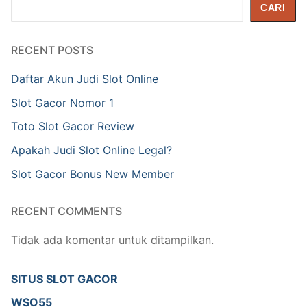
Cari
CARI
RECENT POSTS
Daftar Akun Judi Slot Online
Slot Gacor Nomor 1
Toto Slot Gacor Review
Apakah Judi Slot Online Legal?
Slot Gacor Bonus New Member
RECENT COMMENTS
Tidak ada komentar untuk ditampilkan.
SITUS SLOT GACOR
WSO55