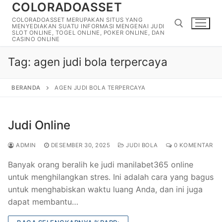
COLORADOASSET
Lompat
ke
COLORADOASSET MERUPAKAN SITUS YANG
MENYEDIAKAN SUATU INFORMASI MENGENAI JUDI
konten
SLOT ONLINE, TOGEL ONLINE, POKER ONLINE, DAN
CASINO ONLINE
Tag:
agen judi bola terpercaya
Cari:
BERANDA
AGEN JUDI BOLA TERPERCAYA
Judi Online
ADMIN
DESEMBER 30, 2025
JUDI BOLA
0 KOMENTAR
Banyak orang beralih ke judi manilabet365 online
untuk menghilangkan stres. Ini adalah cara yang bagus
untuk menghabiskan waktu luang Anda, dan ini juga
dapat membantu…