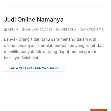
Judi Online Namanya
ADMIN
JANUARI 27, 2025
JUDI BOLA
0 KOMENTAR
Banyak orang tidak tahu cara menang dalam judi
online namanya. Ini adalah permainan yang rumit dan
memiliki banyak faktor yang dapat memengaruhi
hasilnya. Salah satu…
BACA SELENGKAPNYA %RARR;