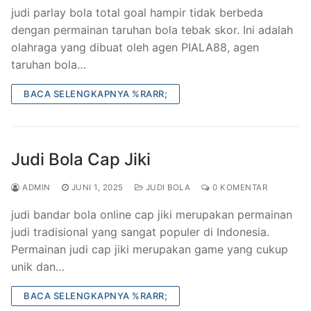
judi parlay bola total goal hampir tidak berbeda
dengan permainan taruhan bola tebak skor. Ini adalah
olahraga yang dibuat oleh agen PIALA88, agen
taruhan bola…
BACA SELENGKAPNYA %RARR;
Judi Bola Cap Jiki
ADMIN
JUNI 1, 2025
JUDI BOLA
0 KOMENTAR
judi bandar bola online cap jiki merupakan permainan
judi tradisional yang sangat populer di Indonesia.
Permainan judi cap jiki merupakan game yang cukup
unik dan…
BACA SELENGKAPNYA %RARR;