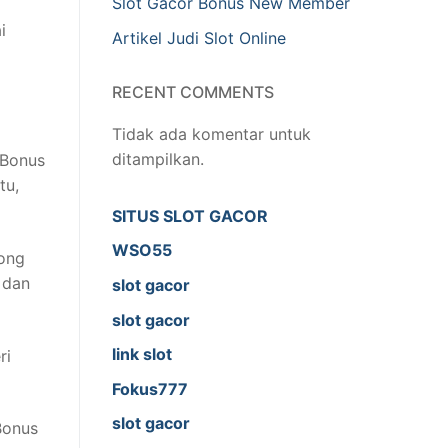
Slot Gacor Bonus New Member
i
Artikel Judi Slot Online
RECENT COMMENTS
Tidak ada komentar untuk
ditampilkan.
 Bonus
tu,
SITUS SLOT GACOR
WSO55
rong
 dan
slot gacor
slot gacor
link slot
ri
Fokus777
slot gacor
Bonus