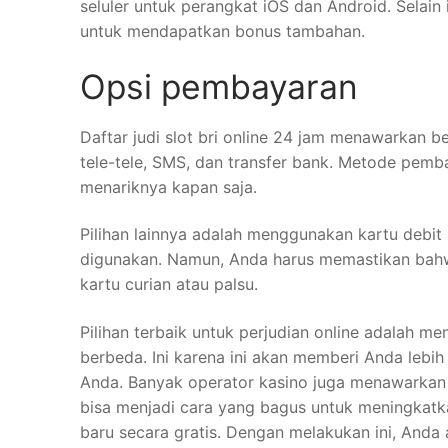
seluler untuk perangkat iOS dan Android. Selai
untuk mendapatkan bonus tambahan.
Opsi pembayaran
Daftar judi slot bri online 24 jam menawarkan b
tele-tele, SMS, dan transfer bank. Metode pem
menariknya kapan saja.
Pilihan lainnya adalah menggunakan kartu debi
digunakan. Namun, Anda harus memastikan bah
kartu curian atau palsu.
Pilihan terbaik untuk perjudian online adalah
berbeda. Ini karena ini akan memberi Anda lebih
Anda. Banyak operator kasino juga menawarkan 
bisa menjadi cara yang bagus untuk meningkatk
baru secara gratis. Dengan melakukan ini, Anda