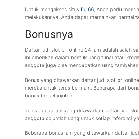
Untuk mengakses situs
fuji66
, Anda perlu menda
melakukannya, Anda dapat memainkan permain
Bonusnya
Daftar judi slot bri online 24 jam adalah salah
ini diberikan dalam bentuk uang tunai atau kredi
anggota juga bisa mendapatkan uang tambahan 
Bonus yang ditawarkan daftar judi slot bri onl
mereka untuk terus bermain. Beberapa dari bonu
bonus berkelanjutan.
Jenis bonus lain yang ditawarkan daftar judi slo
anggota sejumlah uang untuk setiap referensi y
Beberapa bonus lain yang ditawarkan daftar judi