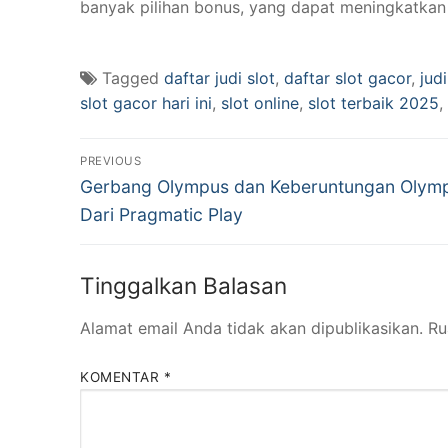
banyak pilihan bonus, yang dapat meningkatkan
Tagged
daftar judi slot
,
daftar slot gacor
,
judi
slot gacor hari ini
,
slot online
,
slot terbaik 2025
,
Navigasi
PREVIOUS
Previous
pos
Gerbang Olympus dan Keberuntungan Olym
post:
Dari Pragmatic Play
Tinggalkan Balasan
Alamat email Anda tidak akan dipublikasikan.
Ru
KOMENTAR
*