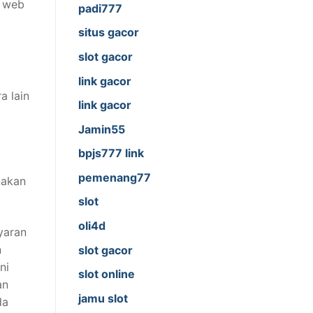
s web
padi777
situs gacor
slot gacor
link gacor
a lain
link gacor
Jamin55
bpjs777 link
pemenang77
nakan
slot
oli4d
yaran
n
slot gacor
ni
slot online
an
jamu slot
da