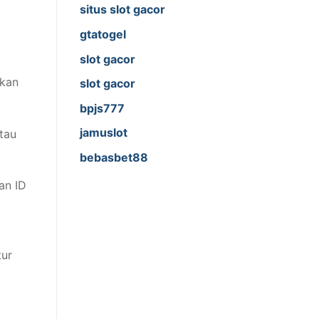
situs slot gacor
gtatogel
slot gacor
rkan
slot gacor
bpjs777
jamuslot
tau
bebasbet88
an ID
tur