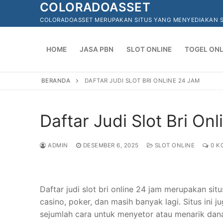
COLORADOASSET
Lompat
ke
COLORADOASSET MERUPAKAN SITUS YANG MENYEDIAKAN SUA
konten
HOME
JASA PBN
SLOT ONLINE
TOGEL ONL
BERANDA
DAFTAR JUDI SLOT BRI ONLINE 24 JAM
Daftar Judi Slot Bri On
ADMIN
DESEMBER 6, 2025
SLOT ONLINE
0 K
Daftar judi slot bri online 24 jam merupakan sit
casino, poker, dan masih banyak lagi. Situs in
sejumlah cara untuk menyetor atau menarik dan