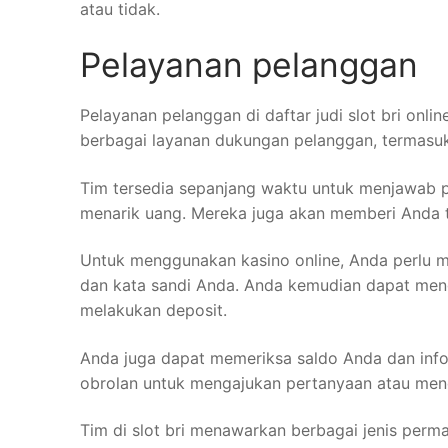
atau tidak.
Pelayanan pelanggan
Pelayanan pelanggan di daftar judi slot bri on
berbagai layanan dukungan pelanggan, termasuk 
Tim tersedia sepanjang waktu untuk menjawab
menarik uang. Mereka juga akan memberi Anda 
Untuk menggunakan kasino online, Anda perlu 
dan kata sandi Anda. Anda kemudian dapat men
melakukan deposit.
Anda juga dapat memeriksa saldo Anda dan infor
obrolan untuk mengajukan pertanyaan atau men
Tim di slot bri menawarkan berbagai jenis perm