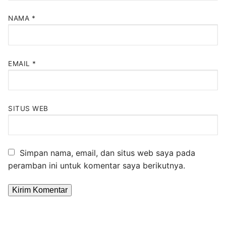
NAMA
*
EMAIL
*
SITUS WEB
Simpan nama, email, dan situs web saya pada
peramban ini untuk komentar saya berikutnya.