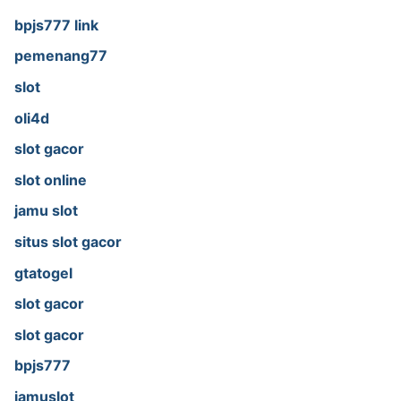
bpjs777 link
pemenang77
slot
oli4d
slot gacor
slot online
jamu slot
situs slot gacor
gtatogel
slot gacor
slot gacor
bpjs777
jamuslot