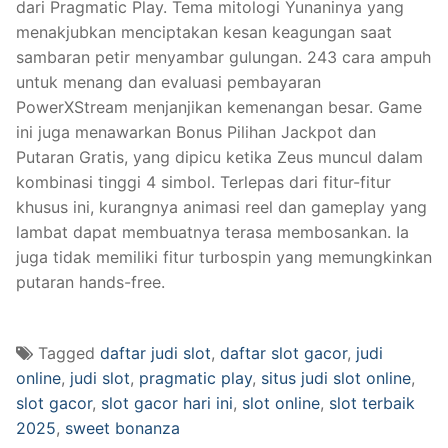
dari Pragmatic Play. Tema mitologi Yunaninya yang
menakjubkan menciptakan kesan keagungan saat
sambaran petir menyambar gulungan. 243 cara ampuh
untuk menang dan evaluasi pembayaran
PowerXStream menjanjikan kemenangan besar. Game
ini juga menawarkan Bonus Pilihan Jackpot dan
Putaran Gratis, yang dipicu ketika Zeus muncul dalam
kombinasi tinggi 4 simbol. Terlepas dari fitur-fitur
khusus ini, kurangnya animasi reel dan gameplay yang
lambat dapat membuatnya terasa membosankan. Ia
juga tidak memiliki fitur turbospin yang memungkinkan
putaran hands-free.
Tagged
daftar judi slot
,
daftar slot gacor
,
judi
online
,
judi slot
,
pragmatic play
,
situs judi slot online
,
slot gacor
,
slot gacor hari ini
,
slot online
,
slot terbaik
2025
,
sweet bonanza