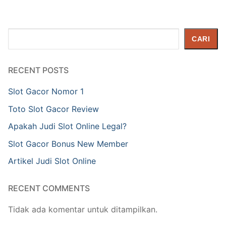
Cari
CARI
RECENT POSTS
Slot Gacor Nomor 1
Toto Slot Gacor Review
Apakah Judi Slot Online Legal?
Slot Gacor Bonus New Member
Artikel Judi Slot Online
RECENT COMMENTS
Tidak ada komentar untuk ditampilkan.