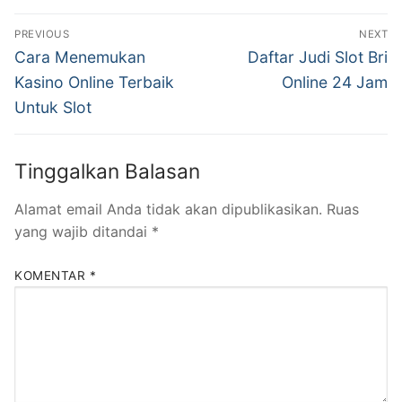
Navigasi
PREVIOUS
NEXT
pos
Previous
Next
Cara Menemukan
Daftar Judi Slot Bri
post:
post:
Kasino Online Terbaik
Online 24 Jam
Untuk Slot
Tinggalkan Balasan
Alamat email Anda tidak akan dipublikasikan.
Ruas
yang wajib ditandai
*
KOMENTAR
*