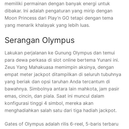
memiliki permainan dengan banyak energi untuk
dibakar. Ini adalah pengaturan yang mirip dengan
Moon Princess dari Play’n GO tetapi dengan tema
yang menarik khalayak yang lebih luas.
Serangan Olympus
Lakukan perjalanan ke Gunung Olympus dan temui
para dewa perkasa di slot online bertema Yunani ini.
Zeus Yang Mahakuasa memimpin aksinya, dengan
empat meter jackpot ditampilkan di seluruh tubuhnya
yang beriak dan opsi taruhan Anda tercantum di
bawahnya. Simbolnya antara lain mahkota, jam pasir
emas, cincin, dan piala. Saat ini muncul dalam
konfigurasi tinggi 4 simbol, mereka akan
menghadiahkan salah satu dari tiga hadiah jackpot.
Gates of Olympus adalah rilis 6-reel, 5-baris terbaru