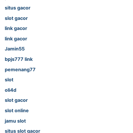
situs gacor
slot gacor
link gacor
link gacor
Jamin55
bpjs777 link
pemenang77
slot
oli4d
slot gacor
slot online
jamu slot
situs slot gacor