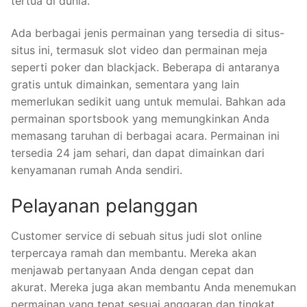
tertua di dunia.
Ada berbagai jenis permainan yang tersedia di situs-
situs ini, termasuk slot video dan permainan meja
seperti poker dan blackjack.
Beberapa di antaranya
gratis untuk dimainkan, sementara yang lain
memerlukan sedikit uang untuk memulai.
Bahkan ada
permainan sportsbook yang memungkinkan Anda
memasang taruhan di berbagai acara.
Permainan ini
tersedia 24 jam sehari, dan dapat dimainkan dari
kenyamanan rumah Anda sendiri.
Pelayanan pelanggan
Customer service di sebuah situs judi slot online
terpercaya ramah dan membantu.
Mereka akan
menjawab pertanyaan Anda dengan cepat dan
akurat.
Mereka juga akan membantu Anda menemukan
permainan yang tepat sesuai anggaran dan tingkat