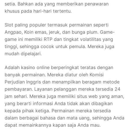
setia.
Bahkan ada yang memberikan penawaran
khusus pada hari-hari tertentu.
Slot paling populer termasuk permainan seperti
Angpao, Koin emas, jeruk, dan bunga plum.
Game-
game ini memiliki RTP dan tingkat volatilitas yang
tinggi, sehingga cocok untuk pemula.
Mereka juga
mudah dipelajari.
Adalah kasino online berperingkat teratas dengan
banyak permainan.
Mereka diatur oleh Komisi
Perjudian Inggris dan menampilkan beragam metode
pembayaran.
Layanan pelanggan mereka tersedia 24
jam sehari.
Mereka juga memiliki situs web yang aman,
yang berarti informasi Anda tidak akan dibagikan
kepada pihak ketiga.
Permainan mereka tersedia
dalam berbagai bahasa dan mata uang, sehingga Anda
dapat memainkannya kapan saja Anda mau.