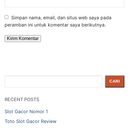
Simpan nama, email, dan situs web saya pada
peramban ini untuk komentar saya berikutnya.
Cari
CARI
RECENT POSTS
Slot Gacor Nomor 1
Toto Slot Gacor Review