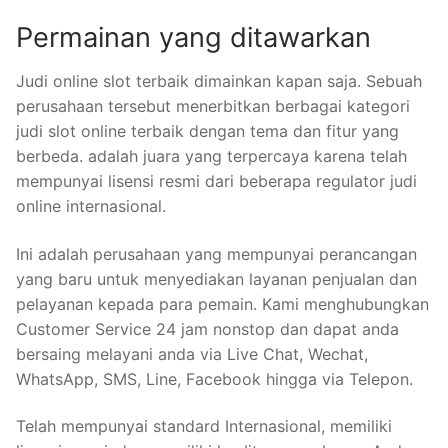
Permainan yang ditawarkan
Judi online slot terbaik dimainkan kapan saja. Sebuah
perusahaan tersebut menerbitkan berbagai kategori
judi slot online terbaik dengan tema dan fitur yang
berbeda. adalah juara yang terpercaya karena telah
mempunyai lisensi resmi dari beberapa regulator judi
online internasional.
Ini adalah perusahaan yang mempunyai perancangan
yang baru untuk menyediakan layanan penjualan dan
pelayanan kepada para pemain. Kami menghubungkan
Customer Service 24 jam nonstop dan dapat anda
bersaing melayani anda via Live Chat, Wechat,
WhatsApp, SMS, Line, Facebook hingga via Telepon.
Telah mempunyai standard Internasional, memiliki