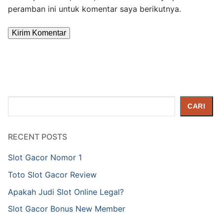
peramban ini untuk komentar saya berikutnya.
Cari
CARI
RECENT POSTS
Slot Gacor Nomor 1
Toto Slot Gacor Review
Apakah Judi Slot Online Legal?
Slot Gacor Bonus New Member