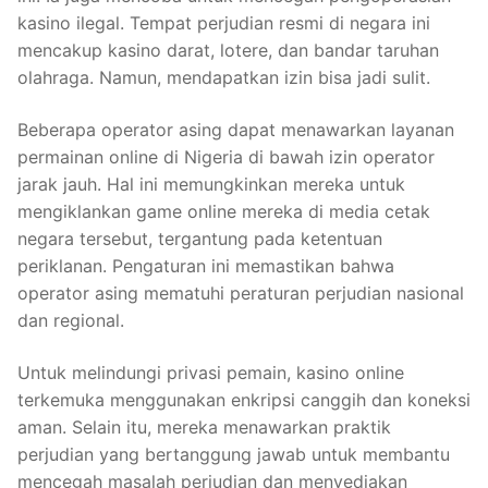
kasino ilegal. Tempat perjudian resmi di negara ini
mencakup kasino darat, lotere, dan bandar taruhan
olahraga. Namun, mendapatkan izin bisa jadi sulit.
Beberapa operator asing dapat menawarkan layanan
permainan online di Nigeria di bawah izin operator
jarak jauh. Hal ini memungkinkan mereka untuk
mengiklankan game online mereka di media cetak
negara tersebut, tergantung pada ketentuan
periklanan. Pengaturan ini memastikan bahwa
operator asing mematuhi peraturan perjudian nasional
dan regional.
Untuk melindungi privasi pemain, kasino online
terkemuka menggunakan enkripsi canggih dan koneksi
aman. Selain itu, mereka menawarkan praktik
perjudian yang bertanggung jawab untuk membantu
mencegah masalah perjudian dan menyediakan