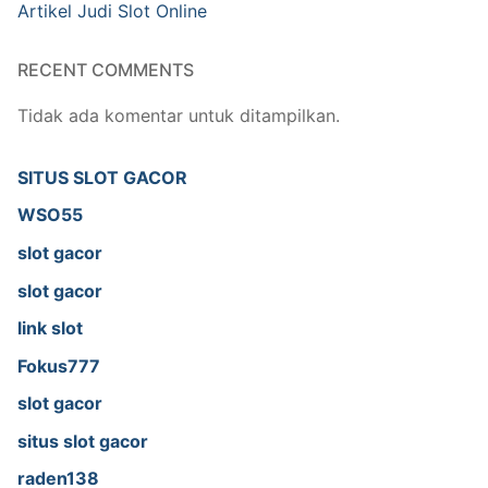
Artikel Judi Slot Online
RECENT COMMENTS
Tidak ada komentar untuk ditampilkan.
SITUS SLOT GACOR
WSO55
slot gacor
slot gacor
link slot
Fokus777
slot gacor
situs slot gacor
raden138