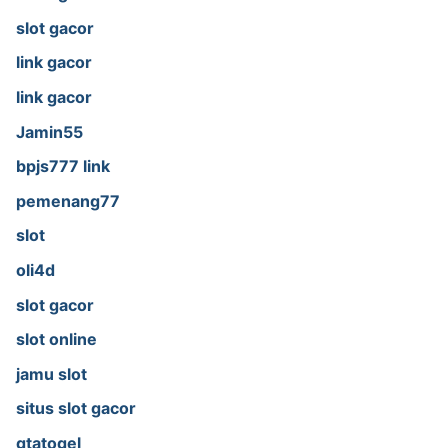
slot gacor
link gacor
link gacor
Jamin55
bpjs777 link
pemenang77
slot
oli4d
slot gacor
slot online
jamu slot
situs slot gacor
gtatogel