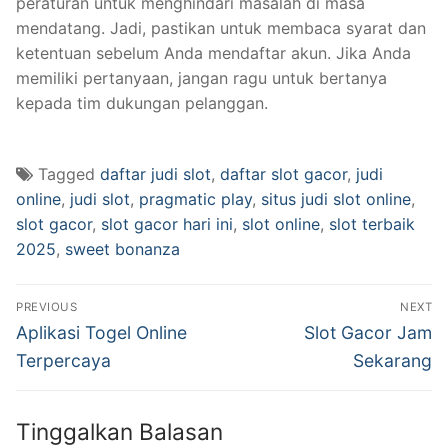
peraturan untuk menghindari masalah di masa
mendatang. Jadi, pastikan untuk membaca syarat dan
ketentuan sebelum Anda mendaftar akun. Jika Anda
memiliki pertanyaan, jangan ragu untuk bertanya
kepada tim dukungan pelanggan.
Tagged
daftar judi slot
,
daftar slot gacor
,
judi
online
,
judi slot
,
pragmatic play
,
situs judi slot online
,
slot gacor
,
slot gacor hari ini
,
slot online
,
slot terbaik
2025
,
sweet bonanza
Navigasi
PREVIOUS
NEXT
pos
Previous
Next
Aplikasi Togel Online
Slot Gacor Jam
post:
post:
Terpercaya
Sekarang
Tinggalkan Balasan