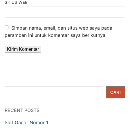
SITUS WEB
Simpan nama, email, dan situs web saya pada
peramban ini untuk komentar saya berikutnya.
Cari
CARI
RECENT POSTS
Slot Gacor Nomor 1