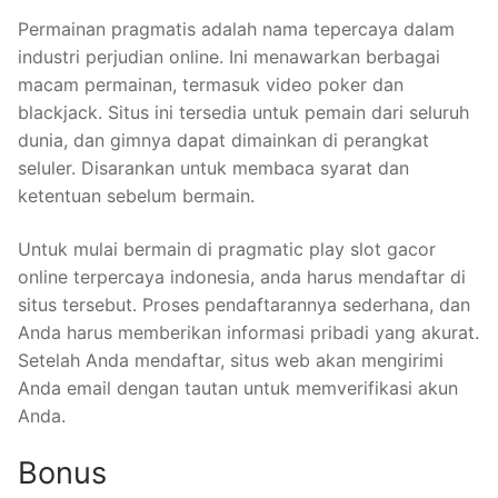
Permainan pragmatis adalah nama tepercaya dalam
industri perjudian online. Ini menawarkan berbagai
macam permainan, termasuk video poker dan
blackjack. Situs ini tersedia untuk pemain dari seluruh
dunia, dan gimnya dapat dimainkan di perangkat
seluler. Disarankan untuk membaca syarat dan
ketentuan sebelum bermain.
Untuk mulai bermain di pragmatic play slot gacor
online terpercaya indonesia, anda harus mendaftar di
situs tersebut. Proses pendaftarannya sederhana, dan
Anda harus memberikan informasi pribadi yang akurat.
Setelah Anda mendaftar, situs web akan mengirimi
Anda email dengan tautan untuk memverifikasi akun
Anda.
Bonus