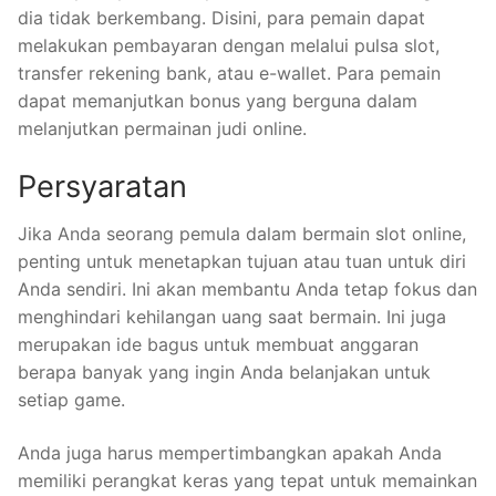
dia tidak berkembang. Disini, para pemain dapat
melakukan pembayaran dengan melalui pulsa slot,
transfer rekening bank, atau e-wallet. Para pemain
dapat memanjutkan bonus yang berguna dalam
melanjutkan permainan judi online.
Persyaratan
Jika Anda seorang pemula dalam bermain slot online,
penting untuk menetapkan tujuan atau tuan untuk diri
Anda sendiri. Ini akan membantu Anda tetap fokus dan
menghindari kehilangan uang saat bermain. Ini juga
merupakan ide bagus untuk membuat anggaran
berapa banyak yang ingin Anda belanjakan untuk
setiap game.
Anda juga harus mempertimbangkan apakah Anda
memiliki perangkat keras yang tepat untuk memainkan