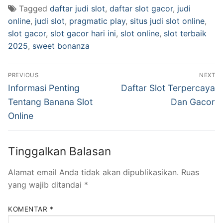
Tagged
daftar judi slot
,
daftar slot gacor
,
judi
online
,
judi slot
,
pragmatic play
,
situs judi slot online
,
slot gacor
,
slot gacor hari ini
,
slot online
,
slot terbaik
2025
,
sweet bonanza
Navigasi
PREVIOUS
NEXT
pos
Previous
Next
Informasi Penting
Daftar Slot Terpercaya
post:
post:
Tentang Banana Slot
Dan Gacor
Online
Tinggalkan Balasan
Alamat email Anda tidak akan dipublikasikan.
Ruas
yang wajib ditandai
*
KOMENTAR
*