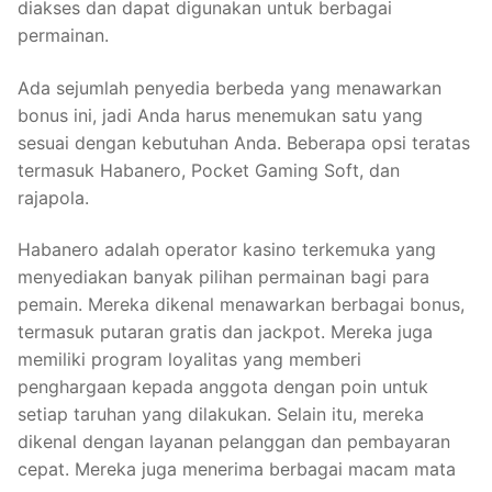
diakses dan dapat digunakan untuk berbagai
permainan.
Ada sejumlah penyedia berbeda yang menawarkan
bonus ini, jadi Anda harus menemukan satu yang
sesuai dengan kebutuhan Anda. Beberapa opsi teratas
termasuk Habanero, Pocket Gaming Soft, dan
rajapola.
Habanero adalah operator kasino terkemuka yang
menyediakan banyak pilihan permainan bagi para
pemain. Mereka dikenal menawarkan berbagai bonus,
termasuk putaran gratis dan jackpot. Mereka juga
memiliki program loyalitas yang memberi
penghargaan kepada anggota dengan poin untuk
setiap taruhan yang dilakukan. Selain itu, mereka
dikenal dengan layanan pelanggan dan pembayaran
cepat. Mereka juga menerima berbagai macam mata