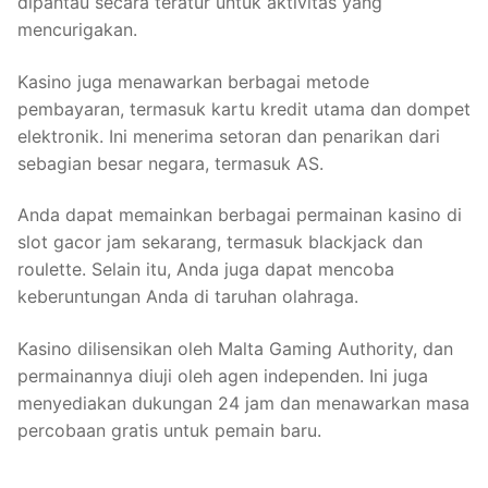
dipantau secara teratur untuk aktivitas yang
mencurigakan.
Kasino juga menawarkan berbagai metode
pembayaran, termasuk kartu kredit utama dan dompet
elektronik. Ini menerima setoran dan penarikan dari
sebagian besar negara, termasuk AS.
Anda dapat memainkan berbagai permainan kasino di
slot gacor jam sekarang, termasuk blackjack dan
roulette. Selain itu, Anda juga dapat mencoba
keberuntungan Anda di taruhan olahraga.
Kasino dilisensikan oleh Malta Gaming Authority, dan
permainannya diuji oleh agen independen. Ini juga
menyediakan dukungan 24 jam dan menawarkan masa
percobaan gratis untuk pemain baru.