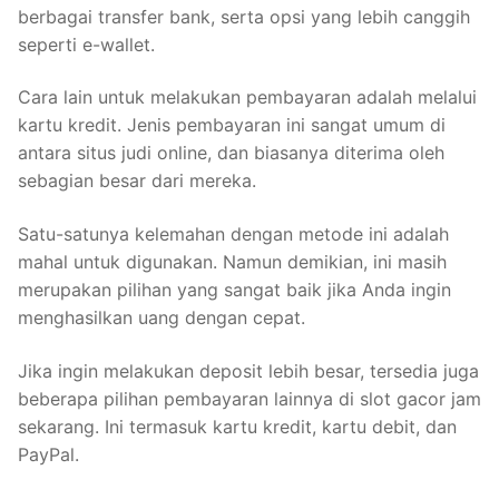
berbagai transfer bank, serta opsi yang lebih canggih
seperti e-wallet.
Cara lain untuk melakukan pembayaran adalah melalui
kartu kredit. Jenis pembayaran ini sangat umum di
antara situs judi online, dan biasanya diterima oleh
sebagian besar dari mereka.
Satu-satunya kelemahan dengan metode ini adalah
mahal untuk digunakan. Namun demikian, ini masih
merupakan pilihan yang sangat baik jika Anda ingin
menghasilkan uang dengan cepat.
Jika ingin melakukan deposit lebih besar, tersedia juga
beberapa pilihan pembayaran lainnya di slot gacor jam
sekarang. Ini termasuk kartu kredit, kartu debit, dan
PayPal.