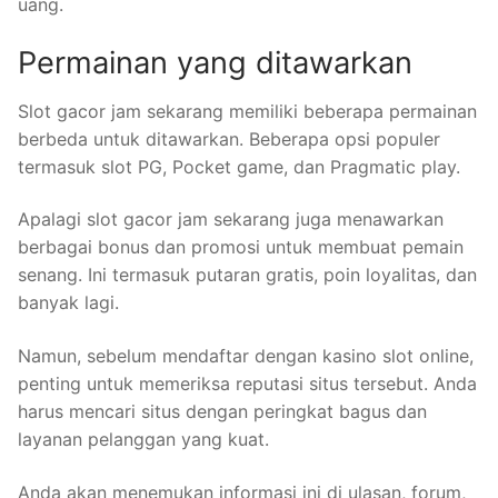
uang.
Permainan yang ditawarkan
Slot gacor jam sekarang memiliki beberapa permainan
berbeda untuk ditawarkan. Beberapa opsi populer
termasuk slot PG, Pocket game, dan Pragmatic play.
Apalagi slot gacor jam sekarang juga menawarkan
berbagai bonus dan promosi untuk membuat pemain
senang. Ini termasuk putaran gratis, poin loyalitas, dan
banyak lagi.
Namun, sebelum mendaftar dengan kasino slot online,
penting untuk memeriksa reputasi situs tersebut. Anda
harus mencari situs dengan peringkat bagus dan
layanan pelanggan yang kuat.
Anda akan menemukan informasi ini di ulasan, forum,