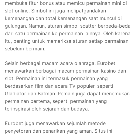
membuka fitur bonus atau memicu permainan mini di
slot online. Simbol ini juga melipatgandakan
kemenangan dan total kemenangan saat muncul di
gulungan. Namun, aturan simbol scatter berbeda-beda
dari satu permainan ke permainan lainnya. Oleh karena
itu, penting untuk memeriksa aturan setiap permainan
sebelum bermain.
Selain berbagai macam acara olahraga, Eurobet
menawarkan berbagai macam permainan kasino dan
slot. Permainan ini termasuk permainan yang
berdasarkan film dan acara TV populer, seperti
Gladiator dan Batman. Pemain juga dapat menemukan
permainan bertema, seperti permainan yang
terinspirasi oleh sejarah dan budaya.
Eurobet juga menawarkan sejumlah metode
penyetoran dan penarikan yang aman. Situs ini