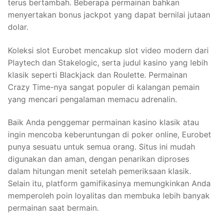
terus bertambah. Beberapa permainan bahkan
menyertakan bonus jackpot yang dapat bernilai jutaan
dolar.
Koleksi slot Eurobet mencakup slot video modern dari
Playtech dan Stakelogic, serta judul kasino yang lebih
klasik seperti Blackjack dan Roulette. Permainan
Crazy Time-nya sangat populer di kalangan pemain
yang mencari pengalaman memacu adrenalin.
Baik Anda penggemar permainan kasino klasik atau
ingin mencoba keberuntungan di poker online, Eurobet
punya sesuatu untuk semua orang. Situs ini mudah
digunakan dan aman, dengan penarikan diproses
dalam hitungan menit setelah pemeriksaan klasik.
Selain itu, platform gamifikasinya memungkinkan Anda
memperoleh poin loyalitas dan membuka lebih banyak
permainan saat bermain.