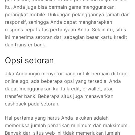
itu, Anda juga bisa bermain game menggunakan
perangkat mobile. Dukungan pelanggannya ramah dan
responsif, sehingga Anda dapat mengharapkan
respons cepat atas pertanyaan Anda. Selain itu, situs
ini menerima setoran dari sebagian besar kartu kredit
dan transfer bank.
Opsi setoran
Jika Anda ingin menyetor uang untuk bermain di togel
online sgp, ada beberapa opsi yang tersedia. Anda
dapat menggunakan kartu kredit, e-wallet, atau
transfer bank. Beberapa situs juga menawarkan
cashback pada setoran.
Hal pertama yang harus Anda lakukan adalah
memeriksa jumlah penarikan minimum dan maksimum.
Banyak dari situs web ini tidak memerlukan jumlah