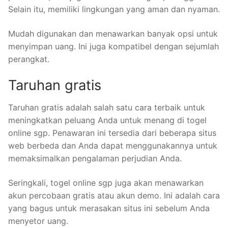
Selain itu, memiliki lingkungan yang aman dan nyaman.
Mudah digunakan dan menawarkan banyak opsi untuk
menyimpan uang. Ini juga kompatibel dengan sejumlah
perangkat.
Taruhan gratis
Taruhan gratis adalah salah satu cara terbaik untuk
meningkatkan peluang Anda untuk menang di togel
online sgp. Penawaran ini tersedia dari beberapa situs
web berbeda dan Anda dapat menggunakannya untuk
memaksimalkan pengalaman perjudian Anda.
Seringkali, togel online sgp juga akan menawarkan
akun percobaan gratis atau akun demo. Ini adalah cara
yang bagus untuk merasakan situs ini sebelum Anda
menyetor uang.