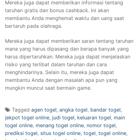
Mereka juga dapat memberikan informasi tentang
taruhan gratis dan bonus cashback. Ini akan
membantu Anda menghemat waktu dan uang saat
bertaruh pada olahraga.
Mereka juga dapat memberikan saran tentang taruhan
mana yang harus dipasang dan berapa banyak yang
harus dipertaruhkan. Mereka juga dapat menjelaskan
risiko yang terlibat dalam taruhan dan cara
menghindarinya. Selain itu, mereka juga dapat
membantu Anda dengan masalah apa pun yang
mungkin muncul saat bermain game.
Tagged
agen togel
,
angka togel
,
bandar togel
,
jekpot togel online
,
judi togel
,
keluaran togel
,
main
togel online
,
menang togel online
,
nomor togel
,
prediksi togel
,
situs togel online
,
togel
,
togel online
,