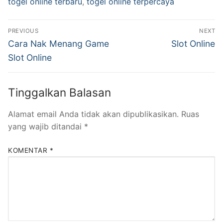
togel online terbaru
,
togel online terpercaya
Navigasi
PREVIOUS
NEXT
pos
Previous
Next
Cara Nak Menang Game
Slot Online
post:
post:
Slot Online
Tinggalkan Balasan
Alamat email Anda tidak akan dipublikasikan.
Ruas
yang wajib ditandai
*
KOMENTAR
*