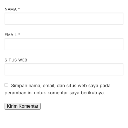
NAMA
*
EMAIL
*
SITUS WEB
Simpan nama, email, dan situs web saya pada
peramban ini untuk komentar saya berikutnya.