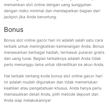
memainkan slot online dengan uang sungguhan
dengan risiko minimal dan mendapatkan bagian dari
jackpot jika Anda beruntung.
Bonus
Bonus slot online gacor hari ini adalah salah satu cara
terbaik untuk meningkatkan kemenangan Anda. Bonus
menawarkan berbagai hadiah, termasuk putaran gratis
dan uang tunai. Bagian terbaiknya adalah Anda tidak
perlu menunggu lama untuk dikreditkan ke akun Anda.
Hal terbaik tentang kode bonus slot online gacor hari
ini adalah mudah digunakan dan tidak memerlukan
keahlian atau pengetahuan khusus. Anda hanya perlu
memasukkan detail Anda, pilih metode deposit dan
Anda siap melakukannya!