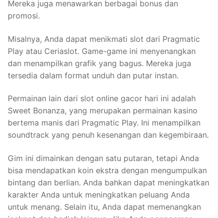
Mereka juga menawarkan berbagai bonus dan
promosi.
Misalnya, Anda dapat menikmati slot dari Pragmatic
Play atau Ceriaslot. Game-game ini menyenangkan
dan menampilkan grafik yang bagus. Mereka juga
tersedia dalam format unduh dan putar instan.
Permainan lain dari slot online gacor hari ini adalah
Sweet Bonanza, yang merupakan permainan kasino
bertema manis dari Pragmatic Play. Ini menampilkan
soundtrack yang penuh kesenangan dan kegembiraan.
Gim ini dimainkan dengan satu putaran, tetapi Anda
bisa mendapatkan koin ekstra dengan mengumpulkan
bintang dan berlian. Anda bahkan dapat meningkatkan
karakter Anda untuk meningkatkan peluang Anda
untuk menang. Selain itu, Anda dapat memenangkan