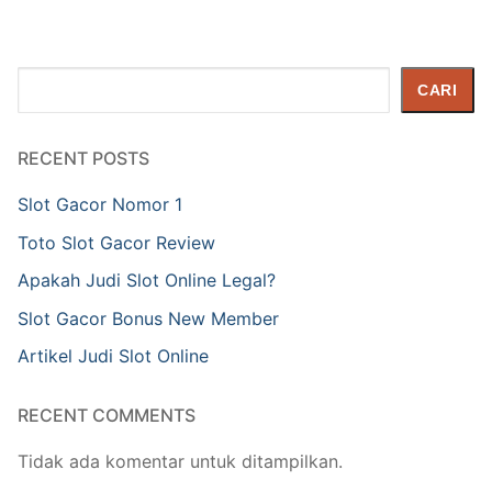
Cari
CARI
RECENT POSTS
Slot Gacor Nomor 1
Toto Slot Gacor Review
Apakah Judi Slot Online Legal?
Slot Gacor Bonus New Member
Artikel Judi Slot Online
RECENT COMMENTS
Tidak ada komentar untuk ditampilkan.