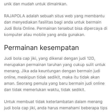
unik dan mudah untuk dimainkan.
RAJAPOLA adalah sebuah situs web yang membantu
dan menyediakan fasilitas bagi anda untuk bermain
Judi Bola Online. Permainan tersebut bisa dipercaya di
komputer atau mobile yang anda gunakan.
Permainan kesempatan
Judi bola cap jiki, yang dikenal dengan judi 12D,
merupakan permainan taruhan yang cukup sulit untuk
menang. Jika ada keuntungan dengan bermain judi
online, meskipun tidak sedikit, maka itu tidak akan
aman. Seorang pemula yang baru bermain judi online
dan tidak memerlukan waktu, tidak sedikit.
Untuk membuat tidak keterlambatan dalam menang
judi bola cap jiki, anda harus memahami beberapa tips