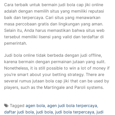
Cara terbaik untuk bermain judi bola cap jiki online
adalah dengan memilih situs yang memiliki reputasi
baik dan terpercaya. Cari situs yang menawarkan
masa percobaan gratis dan lingkungan yang aman.
Selain itu, Anda harus memastikan bahwa situs web
tersebut memiliki lisensi yang valid dan terdaftar di
pemerintah.
Judi bola online tidak berbeda dengan judi offline,
karena bermain dengan permainan jutaan yang sulit.
Nonetheless, it is still possible to win a lot of money if
you’re smart about your betting strategy. There are
several rumus jutaan bola cap jiki that can be used by
players, such as the Martingale and Paroli systems.
Tagged
agen bola
,
agen judi bola terpercaya
,
daftar judi bola
,
judi bola
,
judi bola terpercaya
,
judi