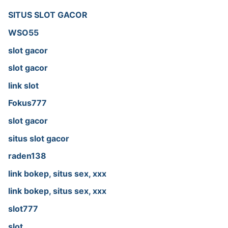
SITUS SLOT GACOR
WSO55
slot gacor
slot gacor
link slot
Fokus777
slot gacor
situs slot gacor
raden138
link bokep, situs sex, xxx
link bokep, situs sex, xxx
slot777
slot