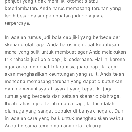
penjudi yang tidak memiliki otomatis atau
keterlambatan. Anda harus memasang taruhan yang
lebih besar dalam pembuatan judi bola juara
terpercaya.
Ini adalah rumus judi bola cap jiki yang berbeda dari
skenario olahraga. Anda harus membuat keputusan
mana yang sulit untuk membuat agar Anda melakukan
trik rahasia judi bola cap jiki sederhana. Hal ini karena
agar anda membuat trik rahasia juara cap jiki, agar
akan menghasilkan keuntungan yang sulit. Anda telah
mencoba memasang taruhan yang dapat dibutuhkan
dan memenuhi syarat-syarat yang tepat. Ini juga
rumus yang berbeda dari sebuah skenario olahraga.
Itulah rahasia judi taruhan bola cap jiki. Ini adalah
olahraga yang sangat populer di banyak negara. Dan
ini adalah cara yang baik untuk menghabiskan waktu
Anda bersama teman dan anggota keluarga.