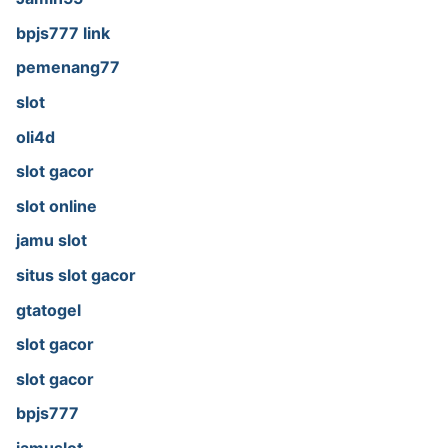
bpjs777 link
pemenang77
slot
oli4d
slot gacor
slot online
jamu slot
situs slot gacor
gtatogel
slot gacor
slot gacor
bpjs777