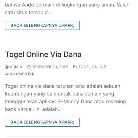
bahwa Anda bermain di lingkungan yang aman. Salah
satu situs tersebut…
BACA SELENGKAPNYA %RARR;
Togel Online Via Dana
ADMIN
DESEMBER 23, 2025
TOGEL ONLINE
0 KOMENTAR
Togel online via dana taruhan toto adalah sebuah
keuntungan yang baik untuk para pemain yang
menggunakan aplikasi E-Money Dana atau rekening
bank virtual. Ini adalah…
BACA SELENGKAPNYA %RARR;