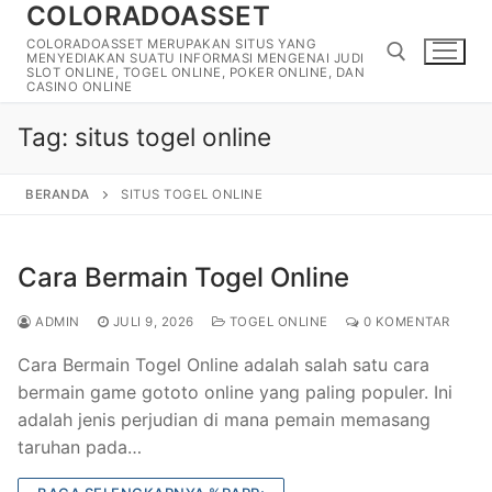
COLORADOASSET
Lompat
ke
COLORADOASSET MERUPAKAN SITUS YANG
MENYEDIAKAN SUATU INFORMASI MENGENAI JUDI
konten
SLOT ONLINE, TOGEL ONLINE, POKER ONLINE, DAN
CASINO ONLINE
Tag:
situs togel online
Cari:
BERANDA
SITUS TOGEL ONLINE
Cara Bermain Togel Online
ADMIN
JULI 9, 2026
TOGEL ONLINE
0 KOMENTAR
Cara Bermain Togel Online adalah salah satu cara
bermain game gototo online yang paling populer. Ini
adalah jenis perjudian di mana pemain memasang
taruhan pada…