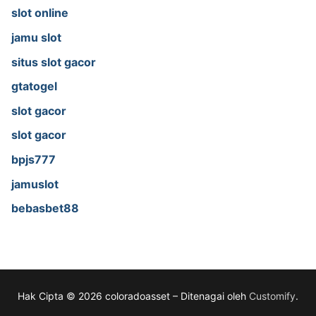
slot online
jamu slot
situs slot gacor
gtatogel
slot gacor
slot gacor
bpjs777
jamuslot
bebasbet88
Hak Cipta © 2026 coloradoasset – Ditenagai oleh
Customify
.