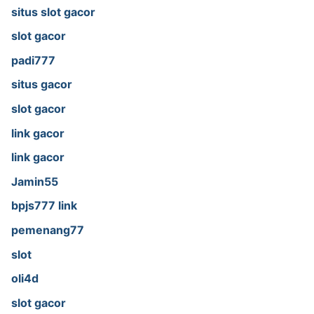
situs slot gacor
slot gacor
padi777
situs gacor
slot gacor
link gacor
link gacor
Jamin55
bpjs777 link
pemenang77
slot
oli4d
slot gacor