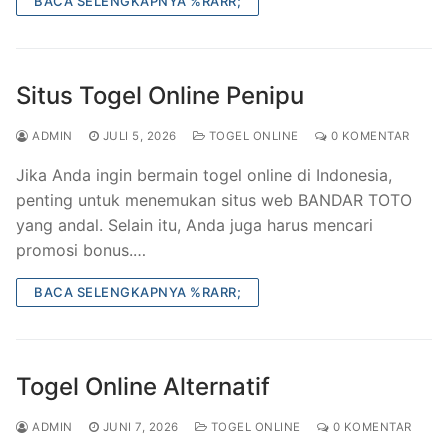
BACA SELENGKAPNYA %RARR;
Situs Togel Online Penipu
ADMIN
JULI 5, 2026
TOGEL ONLINE
0 KOMENTAR
Jika Anda ingin bermain togel online di Indonesia,
penting untuk menemukan situs web BANDAR TOTO
yang andal. Selain itu, Anda juga harus mencari
promosi bonus.…
BACA SELENGKAPNYA %RARR;
Togel Online Alternatif
ADMIN
JUNI 7, 2026
TOGEL ONLINE
0 KOMENTAR