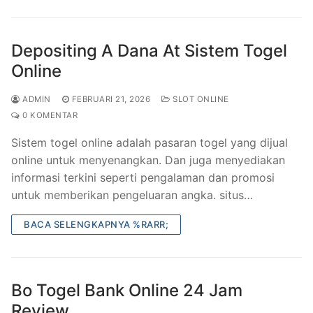
Depositing A Dana At Sistem Togel
Online
ADMIN
FEBRUARI 21, 2026
SLOT ONLINE
0 KOMENTAR
Sistem togel online adalah pasaran togel yang dijual
online untuk menyenangkan. Dan juga menyediakan
informasi terkini seperti pengalaman dan promosi
untuk memberikan pengeluaran angka. situs…
BACA SELENGKAPNYA %RARR;
Bo Togel Bank Online 24 Jam
Review