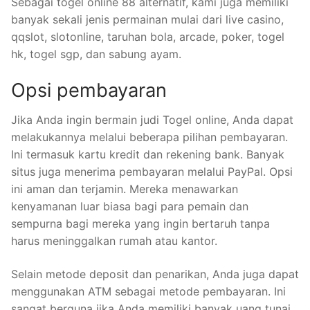
Sebagai togel online 88 alternatif, kami juga memiliki
banyak sekali jenis permainan mulai dari live casino,
qqslot, slotonline, taruhan bola, arcade, poker, togel
hk, togel sgp, dan sabung ayam.
Opsi pembayaran
Jika Anda ingin bermain judi Togel online, Anda dapat
melakukannya melalui beberapa pilihan pembayaran.
Ini termasuk kartu kredit dan rekening bank. Banyak
situs juga menerima pembayaran melalui PayPal. Opsi
ini aman dan terjamin. Mereka menawarkan
kenyamanan luar biasa bagi para pemain dan
sempurna bagi mereka yang ingin bertaruh tanpa
harus meninggalkan rumah atau kantor.
Selain metode deposit dan penarikan, Anda juga dapat
menggunakan ATM sebagai metode pembayaran. Ini
sangat berguna jika Anda memiliki banyak uang tunai.