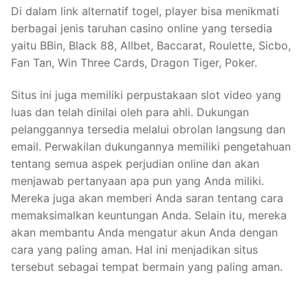
Di dalam link alternatif togel, player bisa menikmati
berbagai jenis taruhan casino online yang tersedia
yaitu BBin, Black 88, Allbet, Baccarat, Roulette, Sicbo,
Fan Tan, Win Three Cards, Dragon Tiger, Poker.
Situs ini juga memiliki perpustakaan slot video yang
luas dan telah dinilai oleh para ahli. Dukungan
pelanggannya tersedia melalui obrolan langsung dan
email. Perwakilan dukungannya memiliki pengetahuan
tentang semua aspek perjudian online dan akan
menjawab pertanyaan apa pun yang Anda miliki.
Mereka juga akan memberi Anda saran tentang cara
memaksimalkan keuntungan Anda. Selain itu, mereka
akan membantu Anda mengatur akun Anda dengan
cara yang paling aman. Hal ini menjadikan situs
tersebut sebagai tempat bermain yang paling aman.