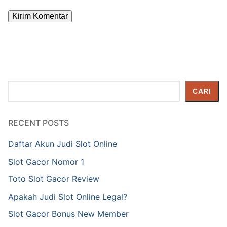
Cari
CARI
RECENT POSTS
Daftar Akun Judi Slot Online
Slot Gacor Nomor 1
Toto Slot Gacor Review
Apakah Judi Slot Online Legal?
Slot Gacor Bonus New Member