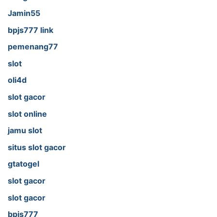
Jamin55
bpjs777 link
pemenang77
slot
oli4d
slot gacor
slot online
jamu slot
situs slot gacor
gtatogel
slot gacor
slot gacor
bpjs777