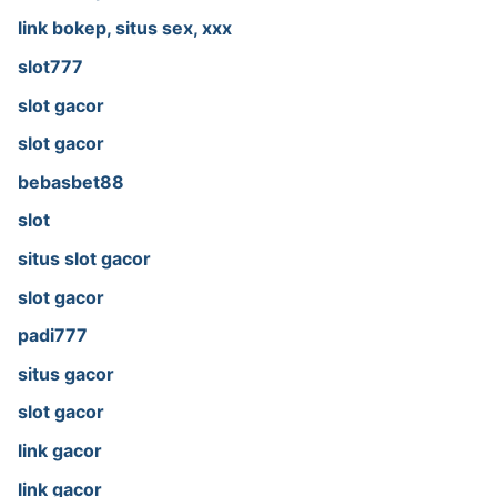
link bokep, situs sex, xxx
slot777
slot gacor
slot gacor
bebasbet88
slot
situs slot gacor
slot gacor
padi777
situs gacor
slot gacor
link gacor
link gacor