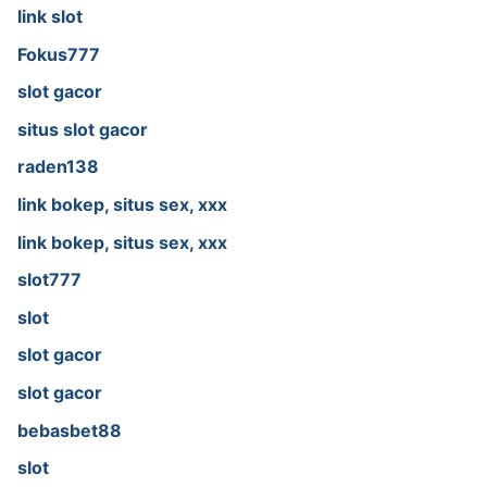
link slot
Fokus777
slot gacor
situs slot gacor
raden138
link bokep, situs sex, xxx
link bokep, situs sex, xxx
slot777
slot
slot gacor
slot gacor
bebasbet88
slot