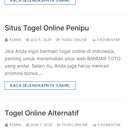
BACA SELENGKAPNYA %RARR;
Situs Togel Online Penipu
ADMIN
JULI 5, 2026
TOGEL ONLINE
0 KOMENTAR
Jika Anda ingin bermain togel online di Indonesia,
penting untuk menemukan situs web BANDAR TOTO
yang andal. Selain itu, Anda juga harus mencari
promosi bonus.…
BACA SELENGKAPNYA %RARR;
Togel Online Alternatif
ADMIN
JUNI 7, 2026
TOGEL ONLINE
0 KOMENTAR