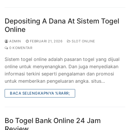
Depositing A Dana At Sistem Togel
Online
ADMIN
FEBRUARI 21, 2026
SLOT ONLINE
0 KOMENTAR
Sistem togel online adalah pasaran togel yang dijual
online untuk menyenangkan. Dan juga menyediakan
informasi terkini seperti pengalaman dan promosi
untuk memberikan pengeluaran angka. situs…
BACA SELENGKAPNYA %RARR;
Bo Togel Bank Online 24 Jam
Review