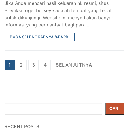
Jika Anda mencari hasil keluaran hk resmi, situs
Prediksi togel bullseye adalah tempat yang tepat
untuk dikunjungi. Website ini menyediakan banyak
informasi yang bermanfaat bagi para…
BACA SELENGKAPNYA %RARR;
Paginasi
1
2
3
4
SELANJUTNYA
pos
Cari
CARI
RECENT POSTS