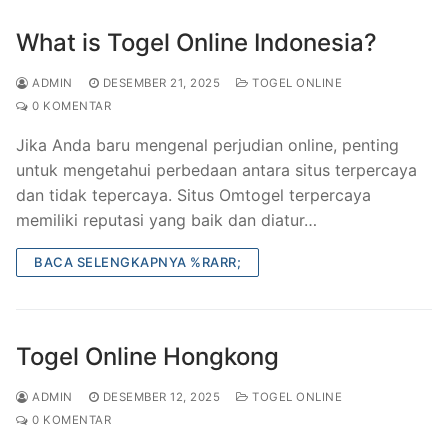
What is Togel Online Indonesia?
ADMIN
DESEMBER 21, 2025
TOGEL ONLINE
0 KOMENTAR
Jika Anda baru mengenal perjudian online, penting
untuk mengetahui perbedaan antara situs terpercaya
dan tidak tepercaya. Situs Omtogel terpercaya
memiliki reputasi yang baik dan diatur…
BACA SELENGKAPNYA %RARR;
Togel Online Hongkong
ADMIN
DESEMBER 12, 2025
TOGEL ONLINE
0 KOMENTAR